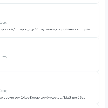
ίσεις
οφορικές" ιστορίες, σχεδόν άγνωστες και μηδέποτε ειπωμέν...
ίσεις
ίσεις
κό σουγια τον άλλον Κόσμο τον άγνωστον...)Μαζί ποτέ δε...