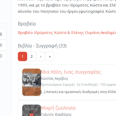
1995, και με το βραβείο του Ιδρύματος Κώστα και Ελ
σύνολο του ποιητικού του έργου.(φωτογραφία: Κώσ
Βραβεία
Βραβείο Ιδρύματος Κώστα & Ελένης Ουράνη Ακαδημί
8
6
Βιβλία - Συγγραφή (33)
0
1
2
›
»
Μια πόλη, ένας συγγραφέας
Κώστας Ακρίβος
Προτεινόμενο 0 φορές · Σε 0 συλλογές · 733 εμφαν
[...] Αστικές και ημιαστικές διαδρομές στην Ελ
Μικρή ζωολογία
Γιάννης Βαρβέρης