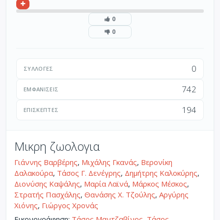
0
0
0
ΣΥΛΛΟΓΈΣ
742
ΕΜΦΑΝΊΣΕΙΣ
194
ΕΠΙΣΚΈΠΤΕΣ
Μικρη ζωολογια
Γιάννης Βαρβέρης
,
Μιχάλης Γκανάς
,
Βερονίκη
Δαλακούρα
,
Τάσος Γ. Δενέγρης
,
Δημήτρης Καλοκύρης
,
Διονύσης Καψάλης
,
Μαρία Λαϊνά
,
Μάρκος Μέσκος
,
Στρατής Πασχάλης
,
Θανάσης Χ. Τζούλης
,
Αργύρης
Χιόνης
,
Γιώργος Χρονάς
Εικονογράφηση:
Τάσος Μαντζαβίνος
,
Τάσος