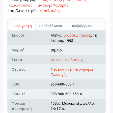
Παυλόπουλος
,
Παντελής Χανδρής
Επιμέλεια Σειράς:
Μισέλ Φάις
Περιγραφή
Προβολή MARC
Προβολή ISBD
Έκδοση
Αθήνα,
Εκδόσεις Πατάκη
, 1η
έκδοση, 1998
Μορφή
Βιβλίο
Σειρά
Κείμενα και Εικόνες
Θέματα
Νεοελληνική πεζογραφία -
Συλλογές
ISBN
960-600-658-1
ISBN-13
978-960-600-658-6
Φυσική
153σ., Μαλακό εξώφυλλο,
περιγραφή
24x17εκ.