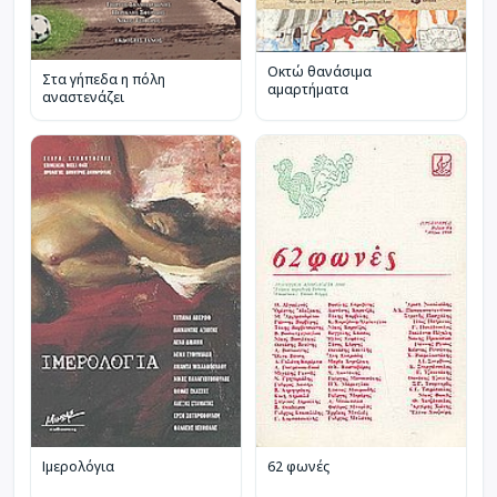
Οκτώ θανάσιμα
Στα γήπεδα η πόλη
αμαρτήματα
αναστενάζει
Ιμερολόγια
62 φωνές