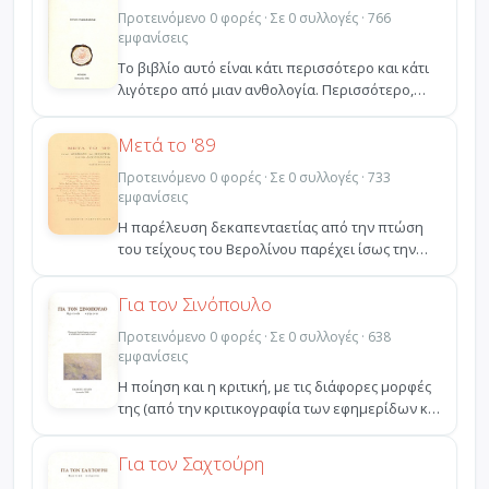
Προτεινόμενο 0 φορές · Σε 0 συλλογές · 766
εμφανίσεις
Το βιβλίο αυτό είναι κάτι περισσότερο και κάτι
λιγότερο από μιαν ανθολογία. Περισσότερο,
γιατί περιέ...
Μετά το '89
Προτεινόμενο 0 φορές · Σε 0 συλλογές · 733
εμφανίσεις
Η παρέλευση δεκαπενταετίας από την πτώση
του τείχους του Βερολίνου παρέχει ίσως την
ασφάλεια κάποιας...
Για τον Σινόπουλο
Προτεινόμενο 0 φορές · Σε 0 συλλογές · 638
εμφανίσεις
Η ποίηση και η κριτική, με τις διάφορες μορφές
της (από την κριτικογραφία των εφημερίδων και
των λογ...
Για τον Σαχτούρη