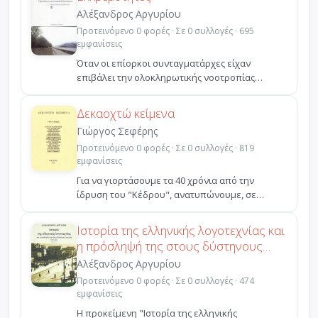
Αλέξανδρος Αργυρίου
Προτεινόμενο 0 φορές · Σε 0 συλλογές · 695
εμφανίσεις
Όταν οι επίορκοι συνταγματάρχες είχαν
επιβάλει την ολοκληρωτικής νοοτροπίας
δικτατορία τους, μία μικ...
Δεκαοχτώ κείμενα
Γιώργος Σεφέρης
Προτεινόμενο 0 φορές · Σε 0 συλλογές · 819
εμφανίσεις
Για να γιορτάσουμε τα 40 χρόνια από την
ίδρυση του "Κέδρου", ανατυπώνουμε, σε
πανομοιότυπη έκδοση, τ...
Ιστορία της ελληνικής λογοτεχνίας και
η πρόσληψή της στους δύστηνους
καιρούς 1941-1944
Αλέξανδρος Αργυρίου
Προτεινόμενο 0 φορές · Σε 0 συλλογές · 474
εμφανίσεις
Η προκείμενη "Ιστορία της ελληνικής