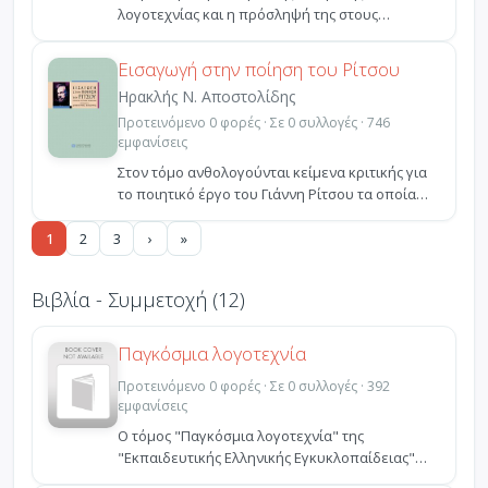
λογοτεχνίας και η πρόσληψή της στους
δύστηνους καιρούς (1941-194...
Εισαγωγή στην ποίηση του Ρίτσου
Ηρακλής Ν. Αποστολίδης
Προτεινόμενο 0 φορές · Σε 0 συλλογές · 746
εμφανίσεις
Στον τόμο ανθολογούνται κείμενα κριτικής για
το ποιητικό έργο του Γιάννη Ρίτσου τα οποία
καλύπτουν μ...
1
2
3
›
»
Βιβλία - Συμμετοχή (12)
Παγκόσμια λογοτεχνία
Προτεινόμενο 0 φορές · Σε 0 συλλογές · 392
εμφανίσεις
Ο τόμος "Παγκόσμια λογοτεχνία" της
"Εκπαιδευτικής Ελληνικής Εγκυκλοπαίδειας"
παρουσιάζει ένα εντυπωσ...