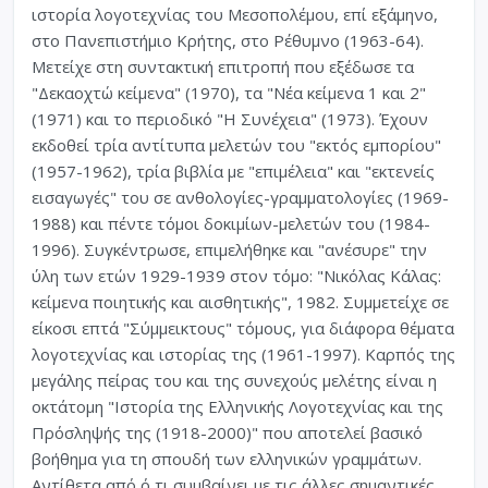
ιστορία λογοτεχνίας του Μεσοπολέμου, επί εξάμηνο,
στο Πανεπιστήμιο Κρήτης, στο Ρέθυμνο (1963-64).
Μετείχε στη συντακτική επιτροπή που εξέδωσε τα
"Δεκαοχτώ κείμενα" (1970), τα "Νέα κείμενα 1 και 2"
(1971) και το περιοδικό "Η Συνέχεια" (1973). Έχουν
εκδοθεί τρία αντίτυπα μελετών του "εκτός εμπορίου"
(1957-1962), τρία βιβλία με "επιμέλεια" και "εκτενείς
εισαγωγές" του σε ανθολογίες-γραμματολογίες (1969-
1988) και πέντε τόμοι δοκιμίων-μελετών του (1984-
1996). Συγκέντρωσε, επιμελήθηκε και "ανέσυρε" την
ύλη των ετών 1929-1939 στον τόμο: "Νικόλας Κάλας:
κείμενα ποιητικής και αισθητικής", 1982. Συμμετείχε σε
είκοσι επτά "Σύμμεικτους" τόμους, για διάφορα θέματα
λογοτεχνίας και ιστορίας της (1961-1997). Καρπός της
μεγάλης πείρας του και της συνεχούς μελέτης είναι η
οκτάτομη "Ιστορία της Ελληνικής Λογοτεχνίας και της
Πρόσληψής της (1918-2000)" που αποτελεί βασικό
βοήθημα για τη σπουδή των ελληνικών γραμμάτων.
Αντίθετα από ό,τι συμβαίνει με τις άλλες σημαντικές