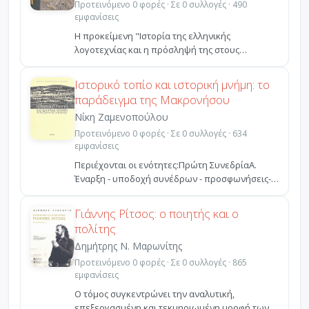
Προτεινόμενο 0 φορές · Σε 0 συλλογές · 490
εμφανίσεις
Η προκείμενη "Ιστορία της ελληνικής
λογοτεχνίας και η πρόσληψή της στους
δύστηνους καιρούς (1941 - 1...
Ιστορικό τοπίο και ιστορική μνήμη: το
παράδειγμα της Μακρονήσου
Νίκη Ζαμενοπούλου
Προτεινόμενο 0 φορές · Σε 0 συλλογές · 634
εμφανίσεις
Περιέχονται οι ενότητες:Πρώτη ΣυνεδρίαΑ.
Έναρξη - υποδοχή συνέδρων - προσφωνήσεις-
Κώστας Διαφωνίδης...
Γιάννης Ρίτσος: ο ποιητής και ο
πολίτης
Δημήτρης Ν. Μαρωνίτης
Προτεινόμενο 0 φορές · Σε 0 συλλογές · 865
εμφανίσεις
Ο τόμος συγκεντρώνει την αναλυτική,
επεξεργασμένη και τεκμηριωμένη μορφή των