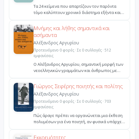
Τα 24 κείμενα που απαρτίζουν τον παρόντα
τόμο καλύπτουν χρονικό διάστημα εξήντα και
πλέον ετών. Παρο...
Μνήμης και λήθης σημαντικά και
ασήμαντα
Αλέξανδρος Αργυρίου
Προτεινόμενο 0 φορές · Σε 0 συλλογές · 512
εμφανίσεις
Ο Αλέξανδρος Αργυρίου, σημαντική μορφή των
νεοελληνικών γραμμάτων και άνθρωπος με
έντονη πολιτική συ...
Γιώργος Σεφέρης ποιητής και πολίτης
Αλέξανδρος Αργυρίου
Προτεινόμενο 0 φορές · Σε 0 συλλογές · 703
εμφανίσεις
Πώς άραγε πρέπει να οργανώνεται μια έκθεση
πολυμέσων για ένα ποιητή, αν φυσικά υπάρχει
λόγος για μια...
Εκκρεμότητες