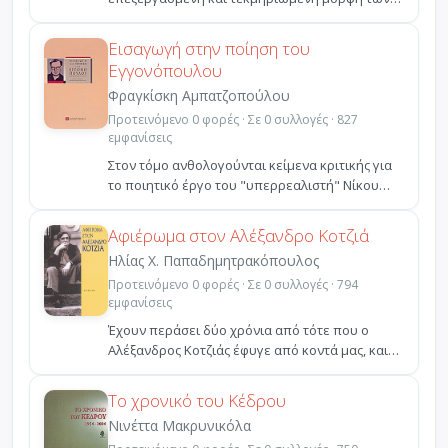
τριάντα τριών εισηγήσεω...
Εισαγωγή στην ποίηση του
Εγγονόπουλου
Φραγκίσκη Αμπατζοπούλου
Προτεινόμενο 0 φορές · Σε 0 συλλογές · 827
εμφανίσεις
Στον τόμο ανθολογούνται κείμενα κριτικής για
το ποιητικό έργο του "υπερρεαλιστή" Nίκου
Eγγονόπουλου ...
Αφιέρωμα στον Αλέξανδρο Κοτζιά
Ηλίας Χ. Παπαδημητρακόπουλος
Προτεινόμενο 0 φορές · Σε 0 συλλογές · 794
εμφανίσεις
Έχουν περάσει δύο χρόνια από τότε που ο
Αλέξανδρος Κοτζιάς έφυγε από κοντά μας, και
το κενό που άνοι...
Το χρονικό του Κέδρου
Νινέττα Μακρυνικόλα