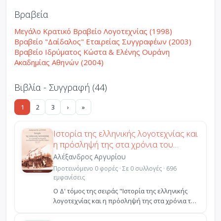
Βραβεία
Μεγάλο Κρατικό Βραβείο Λογοτεχνίας (1998)
Βραβείο "Δαίδαλος" Εταιρείας Συγγραφέων (2003)
Βραβείο Ιδρύματος Κώστα & Ελένης Ουράνη
Ακαδημίας Αθηνών (2004)
Βιβλία - Συγγραφή (44)
1
2
3
›
»
Ιστορία της ελληνικής λογοτεχνίας και
η πρόσληψή της στα χρόνια του
ετεροκαθορισμένου εμφυλίου
Αλέξανδρος Αργυρίου
πολέμου 1945-1949
Προτεινόμενο 0 φορές · Σε 0 συλλογές · 696
εμφανίσεις
Ο Δ' τόμος της σειράς "Ιστορία της ελληνικής
λογοτεχνίας και η πρόσληψή της στα χρόνια του
ετεροκαθο...