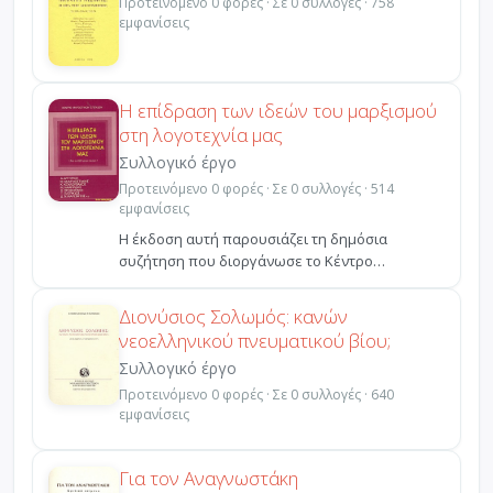
Προτεινόμενο 0 φορές · Σε 0 συλλογές · 758
εμφανίσεις
Η επίδραση των ιδεών του μαρξισμού
στη λογοτεχνία μας
Συλλογικό έργο
Προτεινόμενο 0 φορές · Σε 0 συλλογές · 514
εμφανίσεις
Η έκδοση αυτή παρουσιάζει τη δημόσια
συζήτηση που διοργάνωσε το Κέντρο
Μαρξιστικών Σπουδών το βράδυ ...
Διονύσιος Σολωμός: κανών
νεοελληνικού πνευματικού βίου;
Συλλογικό έργο
Προτεινόμενο 0 φορές · Σε 0 συλλογές · 640
εμφανίσεις
Για τον Αναγνωστάκη