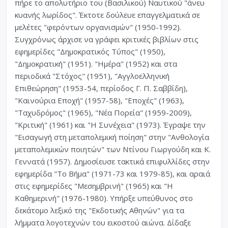
πήρε το απολυτήριο του (Βασιλικού) Ναυτικού "άνευ
κυανής λωρίδος". Έκτοτε δούλευε επαγγελματικά σε
μελέτες "φερόντων οργανισμών" (1950-1992).
Συγχρόνως άρχισε να γράφει κριτικές βιβλίων στις
εφημερίδες "Δημοκρατικός Τύπος" (1950),
"Δημοκρατική" (1951). "Ημέρα" (1952) και στα
περιοδικά "Στόχος" (1951), "Αγγλοελληνική
Επιθεώρηση" (1953-54, περίοδος Γ. Π. Σαββίδη),
"Καινούρια Εποχή" (1957-58), "Εποχές" (1963),
"Ταχυδρόμος" (1965), "Νέα Πορεία" (1959-2009),
"Κριτική" (1961) και "Η Συνέχεια" (1973). Έγραψε την
"Εισαγωγή στη μεταπολεμική ποίηση" στην "Ανθολογία
μεταπολεμικών ποιητών" των Ντίνου Γιωργούδη και Κ.
Γεννατά (1957). Δημοσίευσε τακτικά επιφυλλίδες στην
εφημερίδα "Το Βήμα" (1971-73 και 1979-85), και αραιά
στις εφημερίδες "Μεσημβρινή" (1965) και "Η
Καθημερινή" (1976-1980). Υπήρξε υπεύθυνος στο
δεκάτομο λεξικό της "Εκδοτικής Αθηνών" για τα
λήμματα λογοτεχνών του εικοστού αιώνα. Δίδαξε