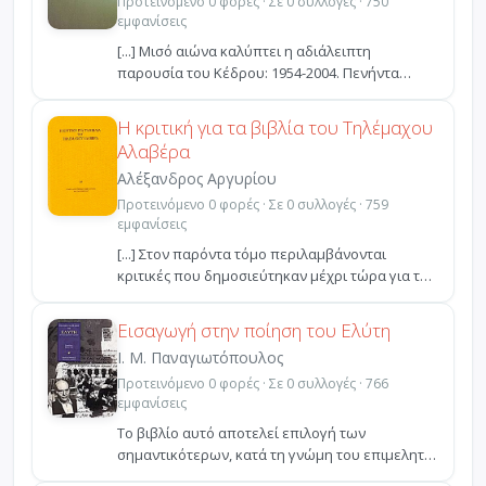
Προτεινόμενο 0 φορές · Σε 0 συλλογές · 750
εμφανίσεις
[...] Μισό αιώνα καλύπτει η αδιάλειπτη
παρουσία του Κέδρου: 1954-2004. Πενήντα
δημιουργικά χρόνια στ...
Η κριτική για τα βιβλία του Τηλέμαχου
Αλαβέρα
Αλέξανδρος Αργυρίου
Προτεινόμενο 0 φορές · Σε 0 συλλογές · 759
εμφανίσεις
[...] Στον παρόντα τόμο περιλαμβάνονται
κριτικές που δημοσιεύτηκαν μέχρι τώρα για τα
εκδοθέντα βιβλί...
Εισαγωγή στην ποίηση του Ελύτη
Ι. Μ. Παναγιωτόπουλος
Προτεινόμενο 0 φορές · Σε 0 συλλογές · 766
εμφανίσεις
Το βιβλίο αυτό αποτελεί επιλογή των
σημαντικότερων, κατά τη γνώμη του επιμελητή
του, κριτικών κειμέν...