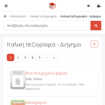
Κατηγορίες
Ιταλική πεζογραφία
Ιταλική πεζογραφία - Διήγημα
Ιταλικη πεζογραφια - Διηγημα
1
2
3
4
5
›
»
Μια πετυχημένη φάρσα
Italo Svevo
Προτεινόμενο 0 φορές · Σε 0 συλλογές · 964
εμφανίσεις
Δεκαήμερον