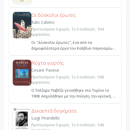
Οι δύσκολοι έρωτες
Italo Calvino
Προτεινόμενο 0 φορές · Σε 0 συλλογές · 564
εμφανίσεις
Oι "Δύσκολοι έρωτες", ένα από τα
δημοφιλέστερα έργα του Καλβίνο παγκοσμίως,
είναι μια σειρά από καθη...
Νύχτα γιορτής
Cesare Pavese
Προτεινόμενο 0 φορές · Σε 0 συλλογές · 568
εμφανίσεις
Ο Τσέζαρε Παβέζε γεννήθηκε στο Τορίνο το
1908. Ασχολήθηκε με την ποίηση, την κριτική, το
μυθιστόρημα...
Δεκαεπτά διηγήματα
Luigi Pirandello
Προτεινόμενο 0 φορές · Σε 0 συλλογές · 548