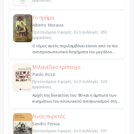
εμφανίσεις
Το πράμα
Alberto Moravia
Προτεινόμενο 0 φορές · Σε 0 συλλογές · 655
εμφανίσεις
Ο τόμος αυτός περιλαμβάνει είκοσι από τα πιο
αντιπροσωπευτικά διηγήματα του μεγάλου
Ιταλού συγγραφέα...
Μιλανέζικο τρίπτυχο
Paolo Rozzi
Προτεινόμενο 0 φορές · Σε 0 συλλογές · 529
εμφανίσεις
Αρχές της δεκαετίας του '80 και η άμπωτη των
κινημάτων του κοινωνικού ανταγωνισμού στην
Ιταλία έχει ...
Λίγος πυρετός
Sandro Penna
Προτεινόμενο 0 φορές · Σε 0 συλλογές · 531