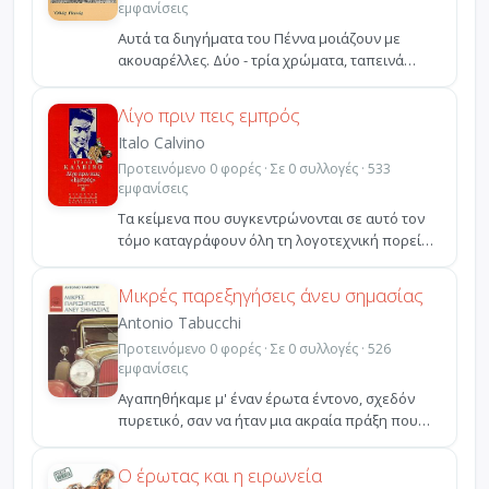
εμφανίσεις
Αυτά τα διηγήματα του Πέννα μοιάζουν με
ακουαρέλλες. Δύο - τρία χρώματα, ταπεινά
τοπία, παιδιά που π...
Λίγο πριν πεις εμπρός
Italo Calvino
Προτεινόμενο 0 φορές · Σε 0 συλλογές · 533
εμφανίσεις
Τα κείμενα που συγκεντρώνονται σε αυτό τον
τόμο καταγράφουν όλη τη λογοτεχνική πορεία
του Ιταλο Καλβ...
Μικρές παρεξηγήσεις άνευ σημασίας
Antonio Tabucchi
Προτεινόμενο 0 φορές · Σε 0 συλλογές · 526
εμφανίσεις
Αγαπηθήκαμε μ' έναν έρωτα έντονο, σχεδόν
πυρετικό, σαν να ήταν μια ακραία πράξη που
την υπαγόρευε η ...
Ο έρωτας και η ειρωνεία