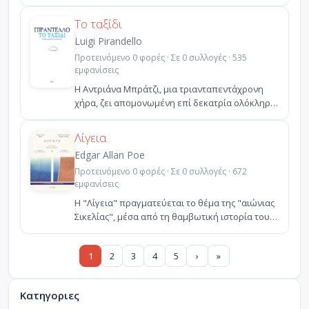
υποδειγματικός συγγραφέ...
Το ταξίδι
Luigi Pirandello
Προτεινόμενο 0 φορές · Σε 0 συλλογές · 535
εμφανίσεις
Η Αντριάνα Μπράτζι, μια τριανταπεντάχρονη
χήρα, ζει απομονωμένη επί δεκατρία ολόκληρα
χρόνια στο σπί...
Λίγεια
Edgar Allan Poe
Προτεινόμενο 0 φορές · Σε 0 συλλογές · 672
εμφανίσεις
Η "Λίγεια" πραγματεύεται το θέμα της "αιώνιας
Σικελίας", μέσα από τη θαμβωτική ιστορία του
γηραιού κ...
1
2
3
4
5
›
»
Κατηγοριες