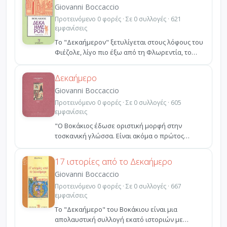
Giovanni Boccaccio
Προτεινόμενο 0 φορές · Σε 0 συλλογές · 621
εμφανίσεις
Το "Δεκαήμερον" ξετυλίγεται στους λόφους του
Φιέζολε, λίγο πιο έξω από τη Φλωρεντία, το
σωτήριο έτος...
Δεκαήμερο
Giovanni Boccaccio
Προτεινόμενο 0 φορές · Σε 0 συλλογές · 605
εμφανίσεις
"Ο Βοκάκιος έδωσε οριστική μορφή στην
τοσκανική γλώσσα. Είναι ακόμα ο πρώτος
υποδειγματικός συγγραφέ...
17 ιστορίες από το Δεκαήμερο
Giovanni Boccaccio
Προτεινόμενο 0 φορές · Σε 0 συλλογές · 667
εμφανίσεις
Το "Δεκαήμερο" του Βοκάκιου είναι μια
απολαυστική συλλογή εκατό ιστοριών με