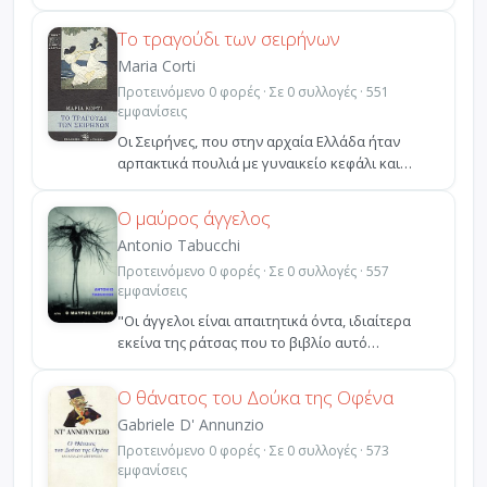
θέματα, τις δυσκολίες κα...
Το τραγούδι των σειρήνων
Maria Corti
Προτεινόμενο 0 φορές · Σε 0 συλλογές · 551
εμφανίσεις
Οι Σειρήνες, που στην αρχαία Ελλάδα ήταν
αρπακτικά πουλιά με γυναικείο κεφάλι και
αργότερα, το μεσαί...
Ο μαύρος άγγελος
Antonio Tabucchi
Προτεινόμενο 0 φορές · Σε 0 συλλογές · 557
εμφανίσεις
"Οι άγγελοι είναι απαιτητικά όντα, ιδιαίτερα
εκείνα της ράτσας που το βιβλίο αυτό
πραγματεύεται. Δεν...
Ο θάνατος του Δούκα της Οφένα
Gabriele D' Annunzio
Προτεινόμενο 0 φορές · Σε 0 συλλογές · 573
εμφανίσεις