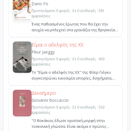
Dario Fo
Προτεινόμενο 0 φορές · Σε 0 συλλογές · 581
εμφανίσεις
Ένας παθιασμένος έρωτας που θα έχει την
ατυχία να μπλεχτεί στα γρανάζια της θρησκείας
και θα καταλήξ...
Είμαι ο αδελφός της ΧΧ
Fleur Jaeggy
Προτεινόμενο 0 φορές · Σε 0 συλλογές · 603
εμφανίσεις
Το "Είμαι ο αδελφός της ΧΧ" της Φλερ Γιέγκυ
συγκεντρώνει εικοσιμία ιστορίες, διηγήματα,
προσωπογραφί...
Δεκαήμερο
Giovanni Boccaccio
Προτεινόμενο 0 φορές · Σε 0 συλλογές · 532
εμφανίσεις
"Ο Βοκάκιος έδωσε οριστική μορφή στην
τοσκανική γλώσσα. Είναι ακόμα ο πρώτος