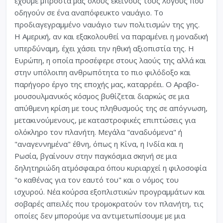
έχουμε μπροστά μας όλους εκείνους τους λόγους που
οδηγούν σε ένα αναπόφευκτο ναυάγιο. Το
προδιαγεγραμμένο ναυάγιο των πολιτισμών της γης.
Η Αμερική, αν και εξακολουθεί να παραμένει η μοναδική
υπερδύναμη, έχει χάσει την ηθική αξιοπιστία της. Η
Ευρώπη, η οποία προσέφερε στους λαούς της αλλά και
στην υπόλοιπη ανθρωπότητα το πιο φιλόδοξο και
παρήγορο έργο της εποχής μας, καταρρέει. Ο Αραβο-
μουσουλμανικός κόσμος βυθίζεται διαρκώς σε μια
απύθμενη κρίση με τους πληθυσμούς της σε απόγνωση,
μετακινούμενους, με καταστροφικές επιπτώσεις για
ολόκληρο τον πλανήτη. Μεγάλα "αναδυόμενα" ή
"αναγεννημένα" έθνη, όπως η Κίνα, η Ινδία και η
Ρωσία, βγαίνουν στην παγκόσμια σκηνή σε μια
δηλητηριώδη ατμόσφαιρα όπου κυριαρχεί η φιλοσοφία
"ο καθένας για τον εαυτό του" και ο νόμος του
ισχυρού. Νέα κούρσα εξοπλιστικών προγραμμάτων και
σοβαρές απειλές που τρομοκρατούν τον πλανήτη, τις
οποίες δεν μπορούμε να αντιμετωπίσουμε με μια