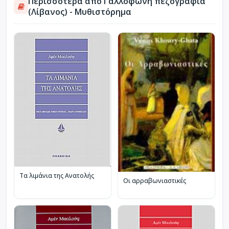
Περισσότερα από Γαλλόφωνη πεζογραφία
(Λίβανος) - Μυθιστόρημα
Τα λιμάνια της Ανατολής
Οι αρραβωνιαστικές