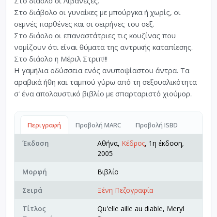
Στο διάολο οι Λιβανέζες.
Στο διάβολο οι γυναίκες με μπούργκα ή χωρίς, οι
σεμνές παρθένες και οι σειρήνες του σεξ.
Στο διάολο οι επαναστάτριες τις κουζίνας που
νομίζουν ότι είναι θύματα της αντρικής καταπίεσης.
Στο διάολο η Μέριλ Στριπ!!!
Η γαμήλια οδύσσεια ενός ανυποψίαστου άντρα. Τα
αραβικά ήθη και ταμπού γύρω από τη σεξουαλικότητα
σ' ένα απολαυστικό βιβλίο με σπαρταριστό χιούμορ.
Περιγραφή
Προβολή MARC
Προβολή ISBD
Έκδοση
Αθήνα,
Κέδρος
, 1η έκδοση,
2005
Μορφή
Βιβλίο
Σειρά
Ξένη Πεζογραφία
Τίτλος
Qu'elle aille au diable, Meryl