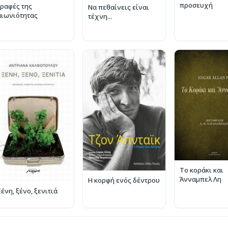
προσευχή
Γραφές της
Να πεθαίνεις είναι
αιωνιότητας
τέχνη...
Το κοράκι και
Άνναμπελ Λη
Η κορφή ενός δέντρου
ένη, ξένο, ξενιτιά