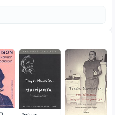
κη
Ποιήματα