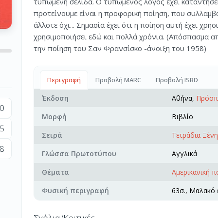
τυπωμένη σελίδα. Ο τυπωμένος λόγος έχει καταντήσε
προτείνουμε είναι η προφορική ποίηση, που συλλαμβά
άλλοτε όχι... Σημασία έχει ότι η ποίηση αυτή έχει χρη
χρησιμοποιήσει εδώ και πολλά χρόνια. (Απόσπασμα από
την ποίηση του Σαν Φρανσίσκο -άνοιξη του 1958)
Περιγραφή
Προβολή MARC
Προβολή ISBD
Έκδοση
Αθήνα,
Πρόσπ
0
Μορφή
Βιβλίο
5
Σειρά
Τετράδια Ξένη
8
Γλώσσα Πρωτοτύπου
Αγγλικά
Θέματα
Αμερικανική π
Φυσική περιγραφή
63σ., Μαλακό