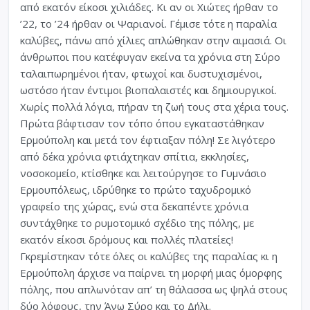
από εκατόν είκοσι χιλιάδες. Κι αν οι Χιώτες ήρθαν το
’22, το ’24 ήρθαν οι Ψαριανοί. Γέµισε τότε η παραλία
καλύβες, πάνω από χίλιες απλώθηκαν στην αιµασιά. Οι
άνθρωποι που κατέφυγαν εκείνα τα χρόνια στη Σύρο
ταλαιπωρηµένοι ήταν, φτωχοί και δυστυχισµένοι,
ωστόσο ήταν έντιµοι βιοπαλαιστές και δηµιουργικοί.
Χωρίς πολλά λόγια, πήραν τη ζωή τους στα χέρια τους.
Πρώτα βάφτισαν τον τόπο όπου εγκαταστάθηκαν
Ερµούπολη και µετά τον έφτιαξαν πόλη! Σε λιγότερο
από δέκα χρόνια φτιάχτηκαν σπίτια, εκκλησίες,
νοσοκοµείο, κτίσθηκε και λειτούργησε το Γυµνάσιο
Ερµουπόλεως, ιδρύθηκε το πρώτο ταχυδροµικό
γραφείο της χώρας, ενώ στα δεκαπέντε χρόνια
συντάχθηκε το ρυµοτοµικό σχέδιο της πόλης, µε
εκατόν είκοσι δρόµους και πολλές πλατείες!
Γκρεµίστηκαν τότε όλες οι καλύβες της παραλίας κι η
Ερµούπολη άρχισε να παίρνει τη µορφή µιας όµορφης
πόλης, που απλωνόταν απ’ τη θάλασσα ως ψηλά στους
δύο λόφους, την Άνω Σύρο και το Δήλι.