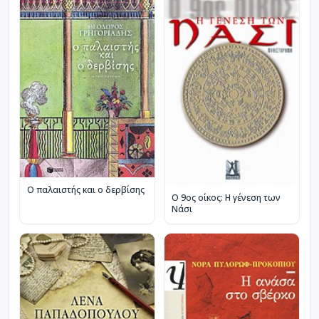
Ο παλαιστής και ο δερβίσης
Ο 9ος οίκος: Η γένεση των
Νάσι