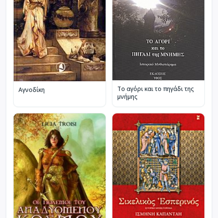
Το αγόρι και το πηγάδι της
Αγνοδίκη
μνήμης