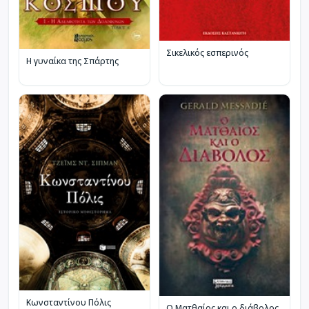
Σικελικός εσπερινός
Η γυναίκα της Σπάρτης
Κωνσταντίνου Πόλις
Ο Ματθαίος και ο διάβολος