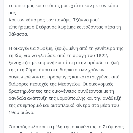
το σπίτι µας και ο τόπος µας, χτίστηκαν µε τον κόπο
µας.
Και τον κόπο µας τον πονάµε, Τζάννο µου"
είπε ήρεµα ο Στέφανος Χωρέµης κοιτάζοντας πέρα τη
θάλασσα.
Η οικογένεια Χωρέµη, ξεριζωµένη από τη γενέτειρά της
τη Χίο, για να γλιτώσει από τη σφαγή του 1822,
ξαναχτίζει µε επιµονή και πίστη στην πρόοδο τη ζωή
της στη Σύρο, όπου στη διάρκεια των χρόνων
συγκεντρώνονται πρόσφυγες και κατατρεγµένοι από
διάφορες περιοχές της Μεσογείου. Οι οικονοµικές
δραστηριότητες της οικογένειας συνδέονται µε τη
ραγδαία ανάπτυξη της Ερµούπουλης και την ανάδειξή
της σε εµπορικό και ακτοπλοϊκό κέντρο στα µέσα του
19ου αιώνα.
Ο καιρός κυλά και τα µέλη της οικογένειας, ο Στέφανος