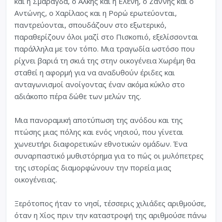
και η Σµαράγδα, ο Άλκης και η Ελένη, ο Ζαννής και ο
Αντώνης, ο Χαρίλαος και η Ρορώ ερωτεύονται,
παντρεύονται, σπουδάζουν στο εξωτερικό,
παραθερίζουν όλοι µαζί στο Πισκοπιό, εξελίσσονται
παράλληλα µε τον τόπο. Μια τραγωδία ωστόσο που
ρίχνει βαριά τη σκιά της στην οικογένεια Χωρέµη θα
σταθεί η αφορµή για να αναδυθούν έριδες και
ανταγωνισµοί ανοίγοντας έναν ακόµα κύκλο στο
αδιάκοπο πέρα δώθε των µελών της.
Μια πανοραµική αποτύπωση της ανόδου και της
πτώσης µιας πόλης και ενός νησιού, που γίνεται
χωνευτήρι διαφορετικών εθνοτικών οµάδων. Ένα
συναρπαστικό µυθιστόρηµα για το πώς οι µυλόπετρες
της ιστορίας διαµορφώνουν την πορεία µιας
οικογένειας.
Ξερότοπος ήταν το νησί, τέσσερις χιλιάδες αριθµούσε,
όταν η Χίος πριν την καταστροφή της αριθµούσε πάνω