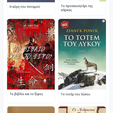
Το προσκυνητάρι της
Η κόρη του ποταμού
σάρκας
Το βιβλίο και το ξίφος
Το τοτέμ του λύκου