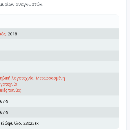
οµµυρίων αναγνωστών.
ιός
, 2018
φηβική λογοτεχνία, Μεταφρασμένη
ογοτεχνία
κές ταινίες
67-9
67-9
 εξώφυλλο, 28x23εκ.