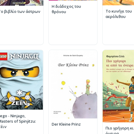
Η διάδοχος του
Το κυνήγι του
Το βιβλίο των άστρων
θρόνου
αερόλιθου
ego - Ninjago,
asters of Spinjitzu:
Der Kleine Prinz
Ζέιν
Πιο γρήγορη κι
όνειρα