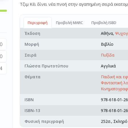
Τζιµ Κέι δίνει νέα πνοή στην αγαπηµένη σειρά εκατ
Περιγραφή
Προβολή MARC
Προβολή ISBD
Έκδοση
Αθήνα,
Ψυχογ
0
Μορφή
Βιβλίο
Σειρά
Πυξίδα
0
Γλώσσα Πρωτοτύπου
Αγγλικά
4
Θέματα
Παιδική και ε
Φανταστική λ
Κινηματογραφι
ISBN
978-618-01-26
ISBN-13
978-618-01-26
Φυσική περιγραφή
252σ., Σκληρό