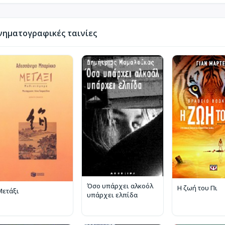
νηματογραφικές ταινίες
Όσο υπάρχει αλκοόλ
Η ζωή του Πι
Μετάξι
υπάρχει ελπίδα