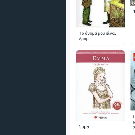
Το όνομά μου είναι
Αράμ
L
M
Έμμα