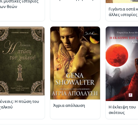
Οι μυστικές ιστορίες
των θεών
Γιγάντια οστά 
άλλες ιστορίες
Γένεσις: Η πτώση του
Άγρια απόλαυση
χαλκού
Η έκλειψη του
σκότους