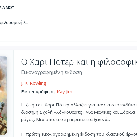
ΒΛΙΑ ΜΟΥ
φιλοσοφική λ...
Ο Χαρι Ποτερ και η φιλοσοφι
Εικονογραφημένη έκδοση
J. K. Rowling
Εικονογράφηση:
Kay Jim
Η ζωή του Χάρι Πότερ αλλάζει για πάντα στα ενδέκατ
διάσηµη Σχολή «Χόγκουαρτς» για Μαγείες και Ξόρκια. 
µάγος. Μια απίστευτη περιπέτεια ξεκινά...
Η πρώτη εικονογραφηµένη έκδοση του κλασικού έργου