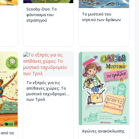
Scooby-Doo: Το
Το μυστικό του
φάντασμα του
νησιού των δράκων
στρατηγού
Το εξπρές για τις
απίθανες χώρες: Το
μυστικό ταχυδρομείο
των Τρολ
Αγώνες ανακύκλωσης
 από τα