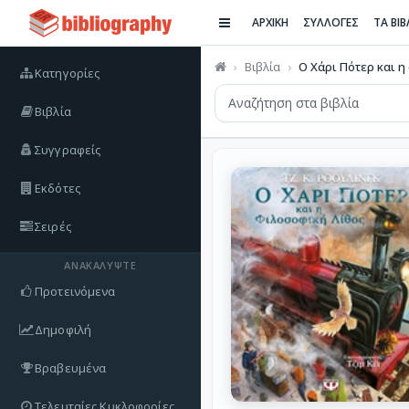
ΑΡΧΙΚΗ
ΣΥΛΛΟΓΕΣ
ΤΑ ΒΙ
Βιβλία
Ο Χάρι Πότερ και η 
Κατηγορίες
Βιβλία
Συγγραφείς
Εκδότες
Σειρές
ΑΝΑΚΑΛΎΨΤΕ
Προτεινόμενα
Δημοφιλή
Βραβευμένα
Τελευταίες Κυκλοφορίες