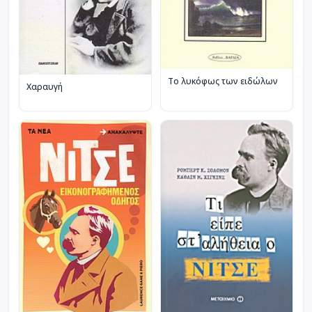
Το λυκόφως των ειδώλων
Χαραυγή