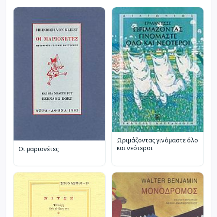
Ωριμάζοντας γινόμαστε όλο
και νεότεροι
Οι μαριονέτες