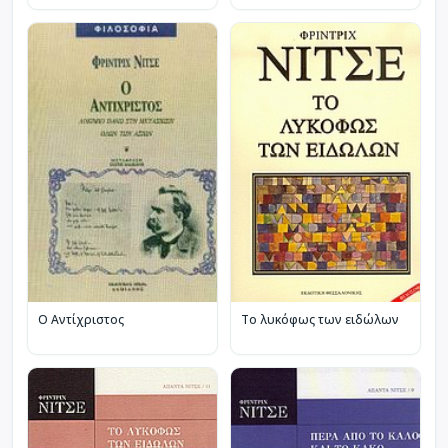
Ο Αντίχριστος
Το λυκόφως των ειδώλων