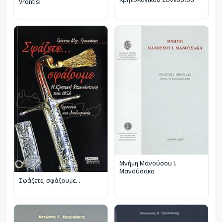
Vrontisi
Μνήμη Μανούσου Ι.
Μανούσακα
Σφάζετε, σφάζουμε...