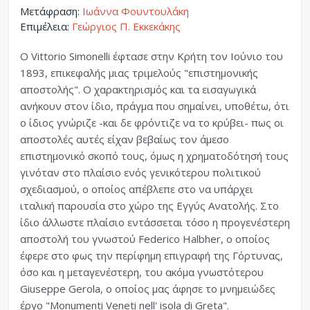
Μετάφραση:
Ιωάννα Φουντουλάκη
Επιμέλεια:
Γεώργιος Π. Εκκεκάκης
Ο Vittorio Simonelli έφτασε στην Κρήτη τον Ιούνιο του
1893, επικεφαλής μιας τριμελούς "επιστημονικής
αποστολής". Ο χαρακτηρισμός και τα εισαγωγικά
ανήκουν στον ίδιο, πράγμα που σημαίνει, υποθέτω, ότι
ο ίδιος γνώριζε -και δε φρόντιζε να το κρύβει- πως οι
αποστολές αυτές είχαν βεβαίως τον άμεσο
επιστημονικό σκοπό τους, όμως η χρηματοδότησή τους
γινόταν στo πλαίσιo ενός γενικότερου πολιτικού
σχεδιασμού, ο οποίος απέβλεπε στο να υπάρχει
ιταλική παρουσία στο χώρο της Εγγύς Ανατολής. Στο
ίδιο άλλωστε πλαίσιο εντάσσεται τόσο η προγενέστερη
αποστολή του γνωστού Federico Halbher, ο οποίος
έφερε στο φως την περίφημη επιγραφή της Γόρτυνας,
όσο και η μεταγενέστερη, του ακόμα γνωστότερου
Giuseppe Gerola, ο οποίος μας άφησε το μνημειώδες
έργο "Monumenti Veneti nell' isola di Greta".