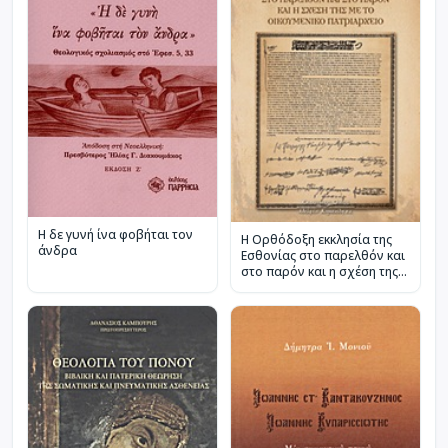
Η δε γυνή ίνα φοβήται τον
Η Ορθόδοξη εκκλησία της
άνδρα
Εσθονίας στο παρελθόν και
στο παρόν και η σχέση της
με το Οικουμενικό
Πατριαρχείο