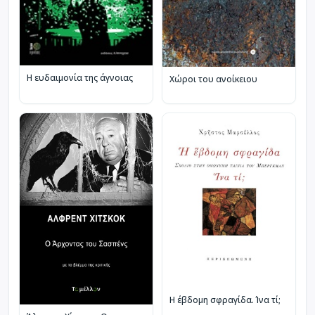
Η ευδαιμονία της άγνοιας
Χώροι του ανοίκειου
Η έβδομη σφραγίδα. Ίνα τί;