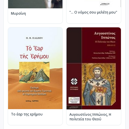
"... Ο νόμος σου μελέτη μου"
Μυρσίνη
Tο έαρ της ερήμου
Αυγουστίνος Ιππώνος, Η
πολιτεία του Θεού