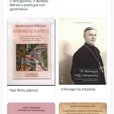
Ο αντίχριστος, ο αριθμός
666 και η ανησυχία των
χριστιανών
Η δύναμη της λατρείας
Περί θείας χάριτος