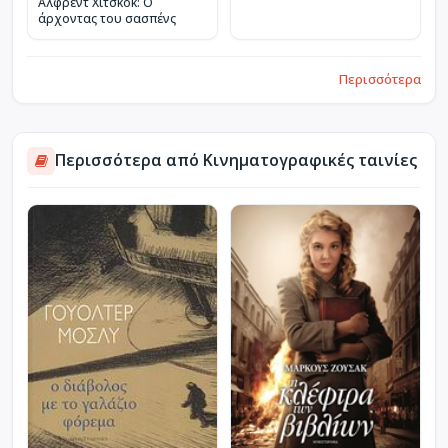
Άλφρεντ Χίτσκοκ: Ο
άρχοντας του σασπένς
Περισσότερα
Περισσότερα από Κινηματογραφικές ταινίες