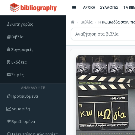
ΑΡΧΙΚΗ
ΣΥΛΛΟΓΕΣ
ΤΑ ΒΙ
Βιβλία
Η κωμωδία στον παλ
Κατηγορίες
Βιβλία
Συγγραφείς
Εκδότες
Σειρές
ΑΝΑΚΑΛΎΨΤΕ
Προτεινόμενα
Δημοφιλή
Βραβευμένα
Τελευταίες Κυκλοφορίες