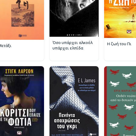
Όσο υπάρχει αλκοόλ
Η ζωή του Πι
Μετάξι
υπάρχει ελπίδα