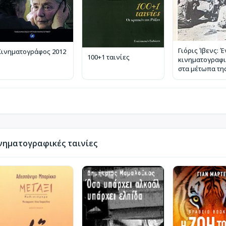
Γιόρις Ίβενς: 
Κινηματογράφος 2012
100+1 ταινίες
κινηματογραφι
στα μέτωπα τη
παγκόσμιας
επανάστασης
νηματογραφικές ταινίες