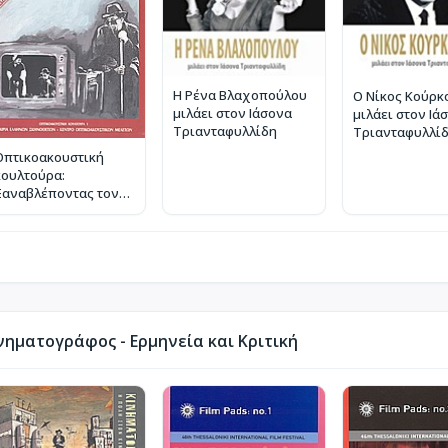
Η Ρένα Βλαχοπούλου
Ο Νίκος Κούρκ
μιλάει στον Ιάσονα
μιλάει στον Ιά
Τριανταφυλλίδη
Τριανταφυλλί
Οπτικοακουστική
κουλτούρα:
Ξαναβλέποντας τον
παλιό ελληνικό
κινηματογράφο
ηματογράφος - Ερμηνεία και Κριτική