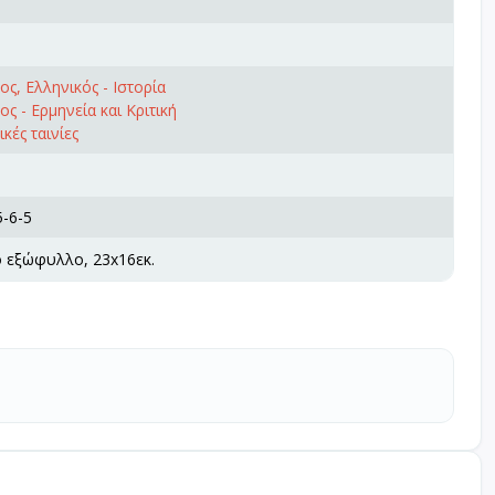
ς, Ελληνικός - Ιστορία
ς - Ερμηνεία και Κριτική
κές ταινίες
-6-5
ό εξώφυλλο, 23x16εκ.