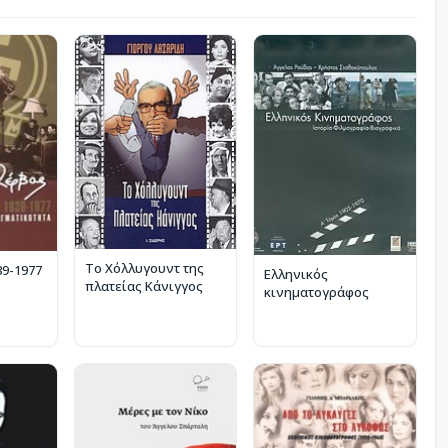
Το Χόλλυγουντ της
39-1977
Ελληνικός
πλατείας Κάνιγγος
κινηματογράφος