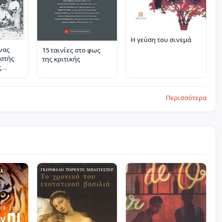
Η γεύση του σινεμά
Ένας
15 ταινίες στο φως
στής
της κριτικής
ς
Περισσότερα