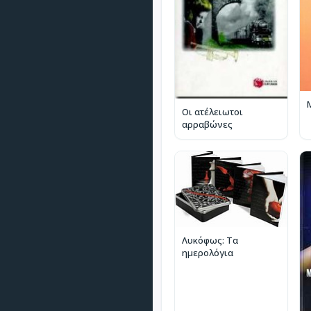
Οι ατέλειωτοι
αρραβώνες
Λυκόφως: Τα
ημερολόγια