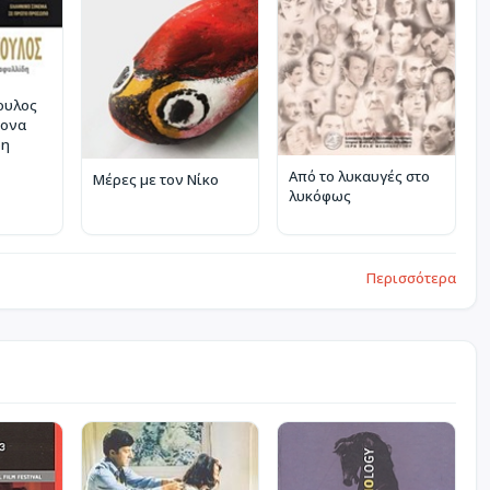
ουλος
σονα
δη
Από το λυκαυγές στο
Μέρες με τον Νίκο
λυκόφως
Περισσότερα