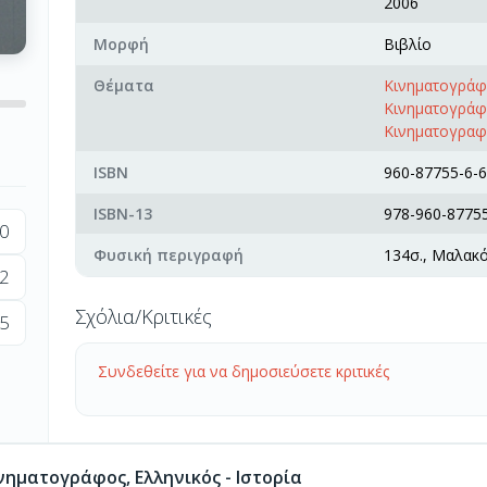
2006
Μορφή
Βιβλίο
Θέματα
Κινηματογράφο
Κινηματογράφο
Κινηματογραφι
ISBN
960-87755-6-6
ISBN-13
978-960-87755
0
Φυσική περιγραφή
134σ., Μαλακ
2
Σχόλια/Κριτικές
5
Συνδεθείτε για να δημοσιεύσετε κριτικές
ηματογράφος, Ελληνικός - Ιστορία