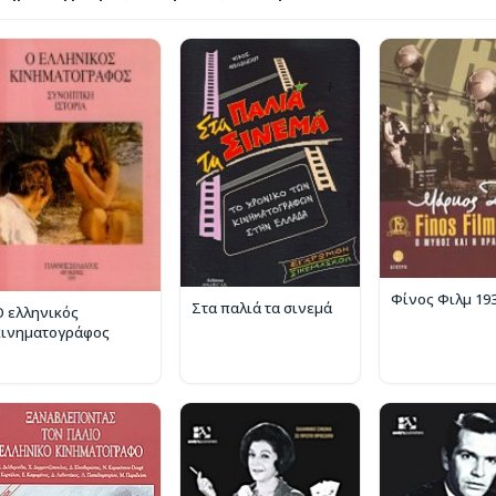
Φίνος Φιλμ 19
Στα παλιά τα σινεμά
Ο ελληνικός
κινηματογράφος