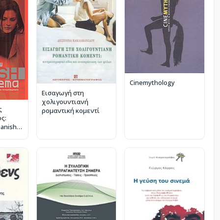
Cinemythology
Εισαγωγή στη
χολιγουντιανή
ς
ρομαντική κομεντί
ς:
Danish