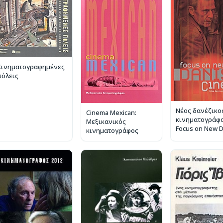
Κινηματογραφημένες
πόλεις
Νέος δανέζικο
Cinema Mexican:
κινηματογράφο
Μεξικανικός
Focus on New 
κινηματογράφος
Cinema