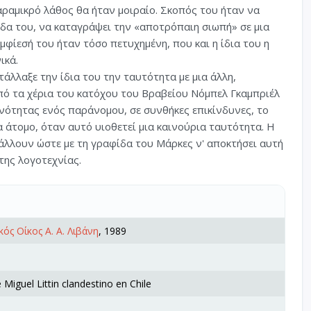
αραμικρό λάθος θα ήταν μοιραίο. Σκοπός του ήταν να
δα του, να καταγράψει την «αποτρόπαιη σιωπή» σε μια
μφίεσή του ήταν τόσο πετυχημένη, που και η ίδια του η
ικά.
άλλαξε την ίδια του την ταυτότητα με μια άλλη,
από τα χέρια του κατόχου του Βραβείου Νόμπελ Γκαμπριέλ
νότητας ενός παράνομου, σε συνθήκες επικίνδυνες, το
α άτομο, όταν αυτό υιοθετεί μια καινούρια ταυτότητα. Η
βάλλουν ώστε με τη γραφίδα του Μάρκες ν' αποκτήσει αυτή
της λογοτεχνίας.
κός Οίκος Α. Α. Λιβάνη
, 1989
 Miguel Littin clandestino en Chile