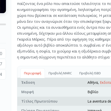
παίζοντας ένα ρόλο που απαιτούσε τελειότητα: το π
κινηματογραφήσει την αγαπημένη, λεηλατημένη πατρί
χώρα που βρίσκεται σε κατάσταση πολιορκίας. Η μετα
μάνα δεν τον αναγνώρισε όταν την επισκέφτηκε ξαφν
Οι εμπειρίες και τα συναισθήματα ενός άντρα που αντ
επινοημένη, δέχτηκαν μια άλλου είδους μεταμφίεση 
Γκαρσία Μάρκες. Πέρα από την αφήγηση της καθημερι
αξιόλογο αυτό βιβλίο αποκαλύπτει τι συμβαίνει σ' έν
εξυπνάδα, η σοφία, το χιούμορ και η οξυδέρκεια συμ
0
η σημαντική σύγχρονη περιπέτεια το αλάθητο στίγμα 
7
Περιγραφή
Προβολή MARC
Προβολή ISBD
4
Έκδοση
Αθήνα,
Εκδοτι
Μορφή
Βιβλίο
Τίτλος Πρωτοτύπου
La aventura de
Γλώσσα Πρωτοτύπου
Ισπανικά