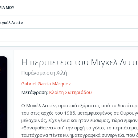
ΒΛΙΑ ΜΟΥ
ιγκέλ Λιττίν
Η περιπετεια του Μιγκελ Λιττ
Παράνομα στη Χιλή
Gabriel García Márquez
Μετάφραση:
Κλαίτη Σωτηριάδου
Ο Μιγκέλ Λιττίν, οριστικά εξόριστος από το δικτάτο
του στις αρχές του 1985, μεταμφιεσμένος σε Ουρου
μελαχρινός, είχε γένια και ήταν εύσωμος, τώρα εμφαν
«Ξαναμαθαίνει» απ' την αρχή το γέλιο, το περπάτημα,
ταυτόχρονα πέντε κινηματογραφικά συνεργεία, που δο