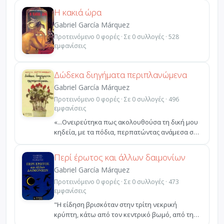
Η κακιά ώρα
Gabriel García Márquez
Προτεινόμενο 0 φορές · Σε 0 συλλογές · 528
εμφανίσεις
Δώδεκα διηγήματα περιπλανώμενα
Gabriel García Márquez
Προτεινόμενο 0 φορές · Σε 0 συλλογές · 496
εμφανίσεις
«...Ονειρεύτηκα πως ακολουθούσα τη δική μου
κηδεία, με τα πόδια, περπατώντας ανάμεσα σε
μια συντροφι...
Περί έρωτος και άλλων δαιμονίων
Gabriel García Márquez
Προτεινόμενο 0 φορές · Σε 0 συλλογές · 473
εμφανίσεις
"Η είδηση βρισκόταν στην τρίτη νεκρική
κρύπτη, κάτω από τον κεντρικό βωμό, από την