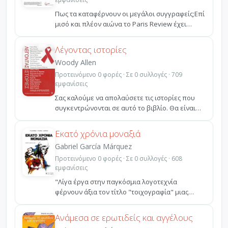
Πως τα καταφέρνουν οι μεγάλοι συγγραφείς;Επί
μισό και πλέον αιώνα το Paris Review έχει
εκμαιεύσει με...
Λέγοντας ιστορίες
Woody Allen
Προτεινόμενο 0 φορές · Σε 0 συλλογές · 709
εμφανίσεις
Σας καλούμε να απολαύσετε τις ιστορίες που
συγκεντρώνονται σε αυτό το βιβλίο. Θα είναι
μια μοναδική ...
Εκατό χρόνια μοναξιά
Gabriel García Márquez
Προτεινόμενο 0 φορές · Σε 0 συλλογές · 608
εμφανίσεις
"Λίγα έργα στην παγκόσμια λογοτεχνία
φέρνουν άξια τον τίτλο "τοιχογραφία" μιας
εποχής, ενός λαού, μι...
Ανάμεσα σε ερωτιδείς και αγγέλους