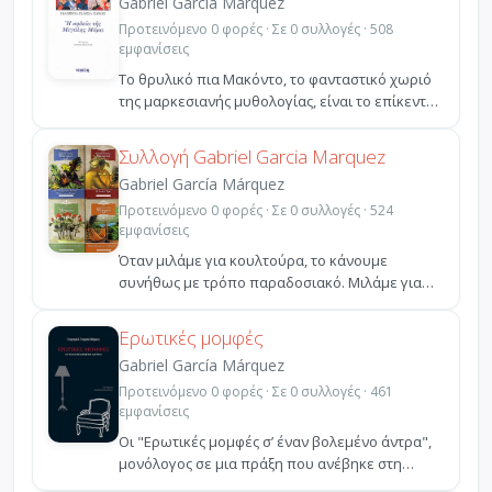
Gabriel García Márquez
Προτεινόμενο 0 φορές · Σε 0 συλλογές · 508
εμφανίσεις
Το θρυλικό πια Μακόντο, το φανταστικό χωριό
της μαρκεσιανής μυθολογίας, είναι το επίκεντρο
των διηγη...
Συλλογή Gabriel Garcia Marquez
Gabriel García Márquez
Προτεινόμενο 0 φορές · Σε 0 συλλογές · 524
εμφανίσεις
Όταν μιλάμε για κουλτούρα, το κάνουμε
συνήθως με τρόπο παραδοσιακό. Μιλάμε για
λογοτεχνία ή για μουσ...
Ερωτικές μομφές
Gabriel García Márquez
Προτεινόμενο 0 φορές · Σε 0 συλλογές · 461
εμφανίσεις
Οι "Ερωτικές μομφές σ’ έναν βολεμένο άντρα",
μονόλογος σε μια πράξη που ανέβηκε στη
Μπογοτά το 1994,...