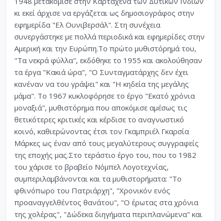
1948 μετακόμισε στην Καρταχένα των Δυτικών Ινδιών
κι εκεί άρχισε να εργάζεται ως δημοσιογράφος στην
εφημερίδα "Ελ Ουνιβερσάλ". Στη συνέχεια
συνεργάστηκε με πολλά περιοδικά και εφημερίδες στην
Αμερική και την Ευρώπη.Το πρώτο μυθιστόρημά του,
"Τα νεκρά φύλλα", εκδόθηκε το 1955 και ακολούθησαν
τα έργα "Κακιά ώρα", "Ο Συνταγματάρχης δεν έχει
κανέναν να του γράψει" και "Η κηδεία της μεγάλης
μάμα". Το 1967 κυκλοφόρησε το έργο "Εκατό χρόνια
μοναξιά", μυθιστόρημα που αποκόμισε αμέσως τις
θετικότερες κριτικές και κέρδισε το αναγνωστικό
κοινό, καθιερώνοντας έτσι τον Γκαμπριέλ Γκαρσία
Μάρκες ως έναν από τους μεγαλύτερους συγγραφείς
της εποχής μας.Στο τεράστιο έργο του, που το 1982
του χάρισε το βραβείο Νόμπελ Λογοτεχνίας,
συμπεριλαμβάνονται και τα μυθιστορήματα: "Το
φθινόπωρο του Πατριάρχη", "Χρονικόν ενός
προαναγγελθέντος θανάτου", "Ο έρωτας στα χρόνια
της χολέρας", "Δώδεκα διηγήματα περιπλανώμενα" και