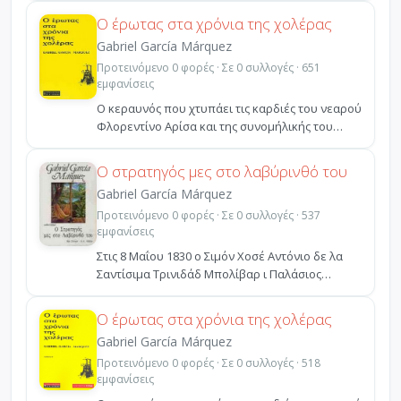
Ο έρωτας στα χρόνια της χολέρας
Gabriel García Márquez
Προτεινόμενο 0 φορές · Σε 0 συλλογές · 651
εμφανίσεις
Ο κεραυνός που χτυπάει τις καρδιές του νεαρού
Φλορεντίνο Αρίσα και της συνομήλικής του
Φερμίνα Δάσα ...
Ο στρατηγός μες στο λαβύρινθό του
Gabriel García Márquez
Προτεινόμενο 0 φορές · Σε 0 συλλογές · 537
εμφανίσεις
Στις 8 Μαΐου 1830 ο Σιμόν Χοσέ Αντόνιο δε λα
Σαντίσιμα Τρινιδάδ Μπολίβαρ ι Παλάσιος
εγκαταλείπει την...
Ο έρωτας στα χρόνια της χολέρας
Gabriel García Márquez
Προτεινόμενο 0 φορές · Σε 0 συλλογές · 518
εμφανίσεις