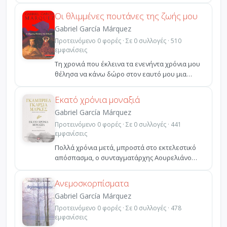
πλευρά του Ευαγγε...
Οι θλιμμένες πουτάνες της ζωής μου
Gabriel García Márquez
Προτεινόμενο 0 φορές · Σε 0 συλλογές · 510
εμφανίσεις
Τη χρονιά που έκλεινα τα ενενήντα χρόνια μου
θέλησα να κάνω δώρο στον εαυτό μου μια
νύχτα τρελού έρω...
Εκατό χρόνια μοναξιά
Gabriel García Márquez
Προτεινόμενο 0 φορές · Σε 0 συλλογές · 441
εμφανίσεις
Πολλά χρόνια μετά, μπροστά στο εκτελεστικό
απόσπασμα, ο συνταγματάρχης Αουρελιάνο
Μπουενδία θα έφερν...
Ανεμοσκορπίσματα
Gabriel García Márquez
Προτεινόμενο 0 φορές · Σε 0 συλλογές · 478
εμφανίσεις