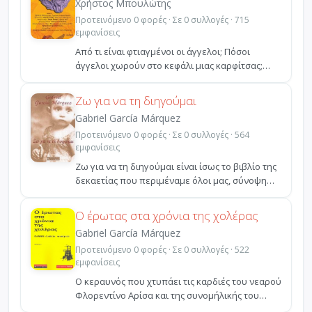
Χρήστος Μπουλώτης
Προτεινόμενο 0 φορές · Σε 0 συλλογές · 715
εμφανίσεις
Από τι είναι φτιαγμένοι οι άγγελοι; Πόσοι
άγγελοι χωρούν στο κεφάλι μιας καρφίτσας;
Πώς θα ήταν να κ...
Ζω για να τη διηγούμαι
Gabriel García Márquez
Προτεινόμενο 0 φορές · Σε 0 συλλογές · 564
εμφανίσεις
Ζω για να τη διηγούμαι είναι ίσως το βιβλίο της
δεκαετίας που περιμέναμε όλοι μας, σύνοψη
αλλά και α...
Ο έρωτας στα χρόνια της χολέρας
Gabriel García Márquez
Προτεινόμενο 0 φορές · Σε 0 συλλογές · 522
εμφανίσεις
Ο κεραυνός που χτυπάει τις καρδιές του νεαρού
Φλορεντίνο Αρίσα και της συνομήλικής του
Φερμίνα Δάσα ...