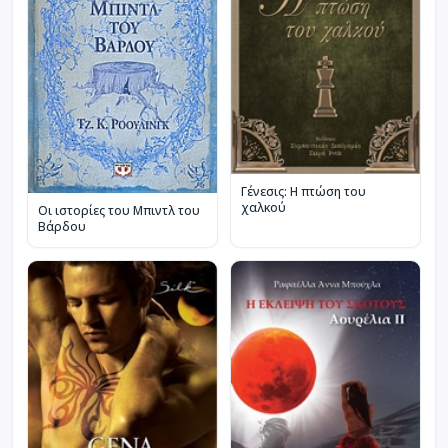
Γένεσις: Η πτώση του
χαλκού
Οι ιστορίες του Μπιντλ του
Βάρδου