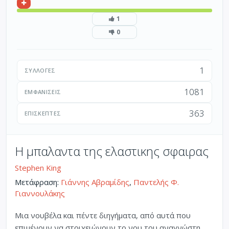
1
0
1
ΣΥΛΛΟΓΈΣ
1081
ΕΜΦΑΝΊΣΕΙΣ
363
ΕΠΙΣΚΈΠΤΕΣ
Η μπαλαντα της ελαστικης σφαιρας
Stephen King
Μετάφραση:
Γιάννης Αβραμίδης
,
Παντελής Φ.
Γιαννουλάκης
Μια νουβέλα και πέντε διηγήματα, από αυτά που
επιμένουν να στοιχειώνουν το νου του αναγνώστη