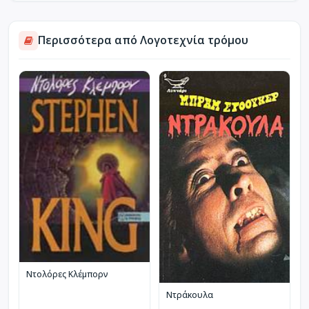
Περισσότερα από Λογοτεχνία τρόμου
Ντολόρες Κλέμπορν
Ντράκουλα