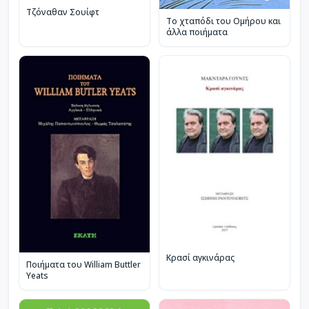
Τζόναθαν Σουίφτ
Το χταπόδι του Ομήρου και
άλλα ποιήματα
Κρασί αγκινάρας
Ποιήματα του William Buttler
Yeats