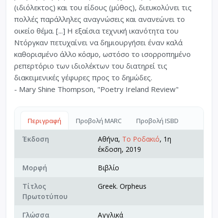
(ιδιόλεκτος) και του είδους (μύθος), διευκολύνει τις
πολλές παράλληλες αναγνώσεις και ανανεώνει το
οικείο θέμα. [...] Η εξαίσια τεχνική ικανότητα του
Ντόργκαν πετυχαίνει να δημιουργήσει έναν καλά
καθορισμένο άλλο κόσμο, ωστόσο το ισορροπημένο
ρεπερτόριο των ιδιολέκτων του διατηρεί τις
διακειμενικές γέφυρες προς το δημώδες.
- Mary Shine Thompson, "Poetry Ireland Review"
Περιγραφή
Προβολή MARC
Προβολή ISBD
Έκδοση
Αθήνα,
Το Ροδακιό
, 1η
έκδοση, 2019
Μορφή
Βιβλίο
Τίτλος
Greek. Orpheus
Πρωτοτύπου
Γλώσσα
Αγγλικά