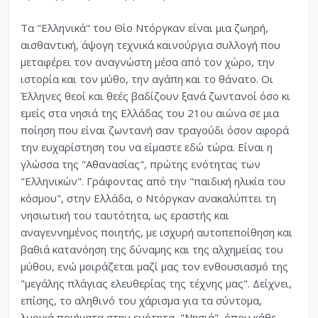
Τα "Ελληνικά" του Θίο Ντόργκαν είναι μια ζωηρή,
αισθαντική, άψογη τεχνικά καινούργια συλλογή που
μεταφέρει τον αναγνώστη μέσα από τον χώρο, την
ιστορία και τον μύθο, την αγάπη και το θάνατο. Οι
Έλληνες θεοί και θεές βαδίζουν ξανά ζωντανοί όσο κι
εμείς στα νησιά της Ελλάδας του 21ου αιώνα σε μια
ποίηση που είναι ζωντανή σαν τραγούδι όσον αφορά
την ευχαρίστηση του να είμαστε εδώ τώρα. Είναι η
γλώσσα της "Αθανασίας", πρώτης ενότητας των
"Ελληνικών". Γράφοντας από την "παιδική ηλικία του
κόσμου", στην Ελλάδα, ο Ντόργκαν ανακαλύπτει τη
νησιωτική του ταυτότητα, ως εραστής και
αναγεννημένος ποιητής, με ισχυρή αυτοπεποίθηση και
βαθιά κατανόηση της δύναμης και της αλχημείας του
μύθου, ενώ μοιράζεται μαζί μας τον ενθουσιασμό της
"μεγάλης πλάγιας ελευθερίας της τέχνης μας". Δείχνει,
επίσης, το αληθινό του χάρισμα για τα σύντομα,
λυρικά ποιήματα στην ενότητα, "Νησιά", όπου κάθε