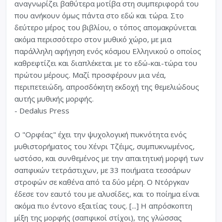
αναγνωρίζει βαθύτερα μοτίβα στη συμπεριφορά του
που ανήκουν όμως πάντα στο εδώ και τώρα. Στο
δεύτερο μέρος του βιβλίου, ο τόπος απομακρύνεται
ακόμα περισσότερο στον μυθικό χώρο, με μια
παράλληλη αφήγηση ενός κόσμου Ελληνικού ο οποίος
καθρεφτίζει και διαπλέκεται με το εδώ-και-τώρα του
πρώτου μέρους. Μαζί προσφέρουν μια νέα,
περιπετειώδη, απροσδόκητη εκδοχή της θεμελιώδους
αυτής μυθικής μορφής.
- Dedalus Press
Ο "Ορφέας" έχει την ψυχολογική πυκνότητα ενός
μυθιστορήματος του Χένρι Τζέιμς, συμπυκνωμένος,
ωστόσο, και συνθεμένος με την απαιτητική μορφή των
σαπφικών τετράστιχων, με 33 ποιήματα τεσσάρων
στροφών σε καθένα από τα δύο μέρη. Ο Ντόργκαν
έδεσε τον εαυτό του με αλυσίδες, και το ποίημα είναι
ακόμα πιο έντονο εξαιτίας τους. [...] Η απρόσκοπτη
μίξη της μορφής (σαπφικοί στίχοι), της γλώσσας