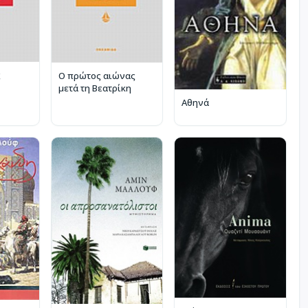
ς
Ο πρώτος αιώνας
μετά τη Βεατρίκη
Αθηνά