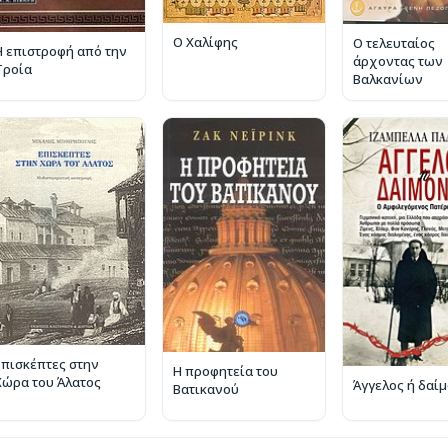
Ο Χαλίφης
Ο τελευταίος
Η επιστροφή από την
άρχοντας των
Τροία
Βαλκανίων
Επισκέπτες στην
Η προφητεία του
Χώρα του Άλατος
Άγγελος ή δαί
Βατικανού