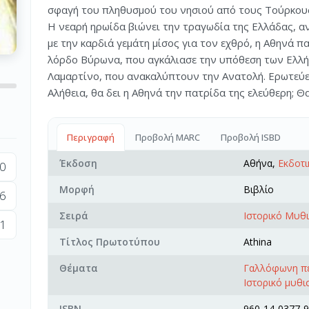
σφαγή του πληθυσμού του νησιού από τους Τούρκου
Η νεαρή ηρωίδα βιώνει την τραγωδία της Ελλάδας, αν
με την καρδιά γεμάτη μίσος για τον εχθρό, η Αθηνά 
λόρδο Βύρωνα, που αγκάλιασε την υπόθεση των Ελλή
Λαμαρτίνο, που ανακαλύπτουν την Ανατολή. Ερωτεύε
Αλήθεια, θα δει η Αθηνά την πατρίδα της ελεύθερη; Θα
Περιγραφή
Προβολή MARC
Προβολή ISBD
Έκδοση
Αθήνα,
Εκδοτι
0
Μορφή
Βιβλίο
6
Σειρά
Ιστορικό Μυθ
1
Τίτλος Πρωτοτύπου
Athina
Θέματα
Γαλλόφωνη πε
Ιστορικό μυθι
ISBN
960-14-0377-9