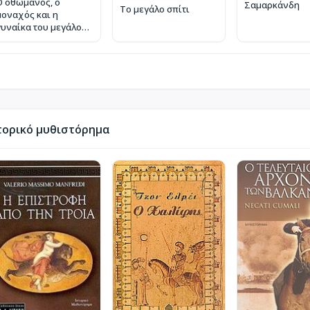
Ο οθωμανός, ο
Σαμαρκάνδη
Το μεγάλο σπίτι
μοναχός και η
γυναίκα του μεγάλου
θησαυροφύλακα
τορικό μυθιστόρημα