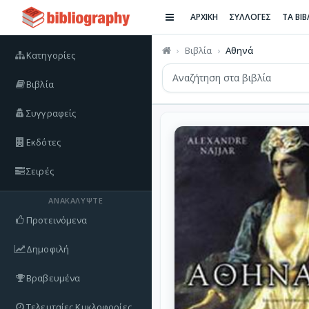
ΑΡΧΙΚΗ
ΣΥΛΛΟΓΕΣ
ΤΑ ΒΙ
Βιβλία
Αθηνά
Κατηγορίες
Βιβλία
Συγγραφείς
Εκδότες
Σειρές
ΑΝΑΚΑΛΎΨΤΕ
Προτεινόμενα
Δημοφιλή
Βραβευμένα
Τελευταίες Κυκλοφορίες