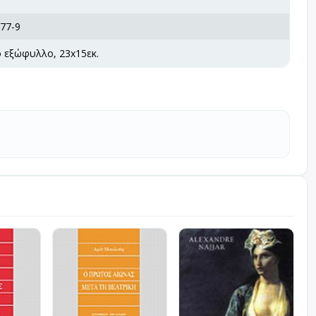
77-9
ό εξώφυλλο, 23x15εκ.