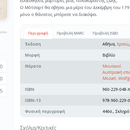
ευαισθησία, μάρτυρες μιας πολυκύμαντης ζωής.
Ο Μότσαρτ θα σβήσει μια μέρα του Δεκέμβρη του 179
μόνο ο θάνατος μπόρεσε να διακόψει.
Περιγραφή
Προβολή MARC
Προβολή ISBD
Έκδοση
Αθήνα,
Ερατώ
Μορφή
Βιβλίο
0
Θέματα
Μουσικοί
Αυστριακή επ
0
Mozart, Wolf
ISBN
960-229-048-X
5
ISBN-13
978-960-229-0
Φυσική περιγραφή
446σ., Σκληρό
Σχόλια/Κριτικές