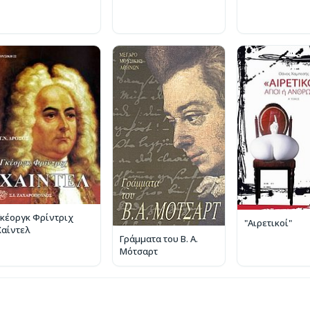
Γκέοργκ Φρίντριχ
"Αιρετικοί"
Χαίντελ
Γράμματα του Β. Α.
Μότσαρτ