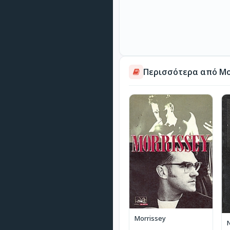
Περισσότερα από Μο
Morrissey