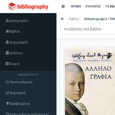
ΑΡΧΙΚΗ
ΣΥΛΛΟΓΕΣ
ΤΑ ΒΙ
Βιβλία
Αλληλογραφία 1769
Κατηγορίες
Βιβλία
Συγγραφείς
Εκδότες
Σειρές
ΑΝΑΚΑΛΎΨΤΕ
Προτεινόμενα
Δημοφιλή
Βραβευμένα
Τελευταίες Κυκλοφορίες