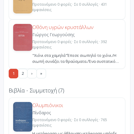
Προτεινόμενο 0 φορές · Σε 0 συλλογές · 431
εμφανίσεις
Οθόνη υγρών κρυστάλλων
Γιώργος Γεωργούσης
Προτεινόμενο 0 φορές · Σε 0 συλλογές · 392
εμφανίσεις
"Χιόνι στα χαμηλά"Έπεσε σιωπηλό το χιόνι./Η
σιωπή συνάζει τα θραύσματα./Ένα συστατικό
του αέρα/κάνει...
1
2
›
»
Βιβλία - Συμμετοχή (7)
Ολυμπιόνικοι
Πίνδαρος
Προτεινόμενο 0 φορές · Σε 0 συλλογές · 765
εμφανίσεις
Η μετάφραση ως άθλημαΗ μετάφραση υπήρξε