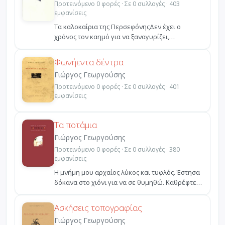
Προτεινόμενο 0 φορές · Σε 0 συλλογές · 403
εμφανίσεις
Τα καλοκαίρια της ΠερσεφόνηςΔεν έχει ο
χρόνος τον καημό για να ξαναγυρίζει,
προσθέτει και αφαιρεί τι...
Φωνήεντα δέντρα
Γιώργος Γεωργούσης
Προτεινόμενο 0 φορές · Σε 0 συλλογές · 401
εμφανίσεις
Τα ποτάμια
Γιώργος Γεωργούσης
Προτεινόμενο 0 φορές · Σε 0 συλλογές · 380
εμφανίσεις
Η μνήμη μου αρχαίος λύκος και τυφλός. Έστησα
δόκανα στο χιόνι για να σε θυμηθώ. Καθρέφτες
τρεις μαγκ...
Ασκήσεις τοπογραφίας
Γιώργος Γεωργούσης