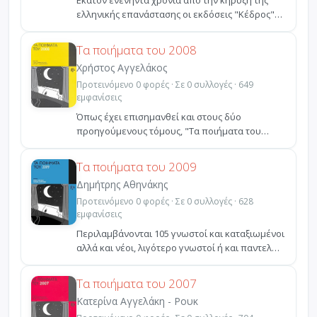
Εκατόν ενενήντα χρόνια από την κήρυξη της
ελληνικής επανάστασης οι εκδόσεις "Κέδρος"
εκδίδουν την αν...
Τα ποιήματα του 2008
Χρήστος Αγγελάκος
Προτεινόμενο 0 φορές · Σε 0 συλλογές · 649
εμφανίσεις
Όπως έχει επισημανθεί και στους δύο
προηγούμενους τόμους, "Τα ποιήματα του
2006" και "Τα ποιήματα το...
Τα ποιήματα του 2009
Δημήτρης Αθηνάκης
Προτεινόμενο 0 φορές · Σε 0 συλλογές · 628
εμφανίσεις
Περιλαμβάνονται 105 γνωστοί και καταξιωμένοι
αλλά και νέοι, λιγότερο γνωστοί ή και παντελώς
άγνωστοι...
Τα ποιήματα του 2007
Κατερίνα Αγγελάκη - Ρουκ