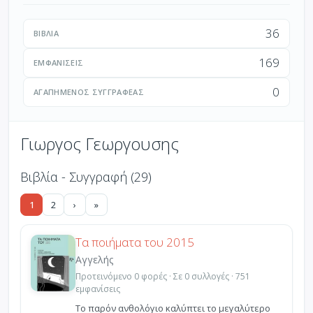
36
ΒΙΒΛΊΑ
169
ΕΜΦΑΝΊΣΕΙΣ
0
ΑΓΑΠΗΜΈΝΟΣ ΣΥΓΓΡΑΦΈΑΣ
Γιωργος Γεωργουσης
Βιβλία - Συγγραφή (29)
1
2
›
»
Τα ποιήματα του 2015
Αγγελής
Προτεινόμενο 0 φορές · Σε 0 συλλογές · 751
εμφανίσεις
Το παρόν ανθολόγιο καλύπτει το μεγαλύτερο