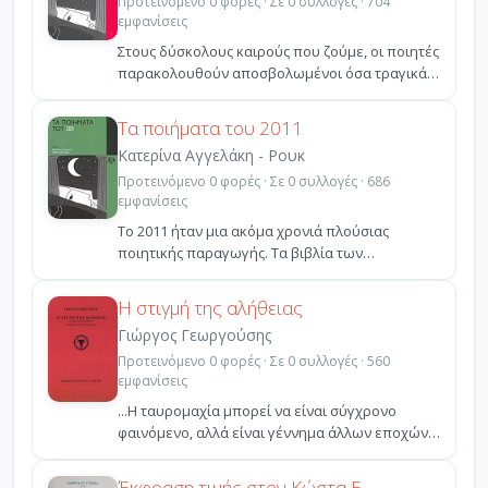
Προτεινόμενο 0 φορές · Σε 0 συλλογές · 704
εμφανίσεις
Στους δύσκολους καιρούς που ζούμε, οι ποιητές
παρακολουθούν αποσβολωμένοι όσα τραγικά
και παράδοξα σ...
Τα ποιήματα του 2011
Κατερίνα Αγγελάκη - Ρουκ
Προτεινόμενο 0 φορές · Σε 0 συλλογές · 686
εμφανίσεις
Το 2011 ήταν μια ακόμα χρονιά πλούσιας
ποιητικής παραγωγής. Τα βιβλία των
πρωτοεμφανιζόμενων ποιητών...
Η στιγμή της αλήθειας
Γιώργος Γεωργούσης
Προτεινόμενο 0 φορές · Σε 0 συλλογές · 560
εμφανίσεις
...Η ταυρομαχία μπορεί να είναι σύγχρονο
φαινόμενο, αλλά είναι γέννημα άλλων εποχών,
όταν, εκτός από...
Έκφραση τιμής στον Κώστα Ε.