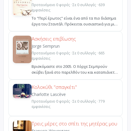
Προτεινόμενο 0 φορές · Σε 0 συλλογές · 639
εμφανίσεις
Το "Περί έρωτος" είναι ένα από τα πιο διάσημα
έργα του Σταντάλ. Πρόκειται ουσιαστικά για μια
εξομολό...
Ασκήσεις επιβίωσης
Jorge Semprun
Προτεινόμενο 0 φορές · Σε 0 συλλογές · 665
εμφανίσεις
Βρισκόμαστε στο 2005. Ο Χόρχε Σεμπρούν
σκύβει ξανά στο παρελθόν του και καταπιάνεται
με το έργο της ...
Κολοκύθι "σπαγκέτι"
Charlotte Lascève
Προτεινόμενο 0 φορές · Σε 0 συλλογές · 779
εμφανίσεις
Τρεις μέρες στο σπίτι της μητέρας μου
François Weyergans