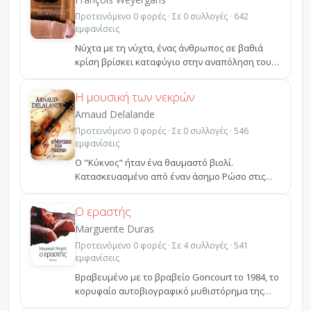
Προτεινόμενο 0 φορές · Σε 0 συλλογές · 642
εμφανίσεις
Νύχτα με τη νύχτα, ένας άνθρωπος σε βαθιά
κρίση βρίσκει καταφύγιο στην αναπόληση του
παρελθόντος - τ...
Η μουσική των νεκρών
Arnaud Delalande
Προτεινόμενο 0 φορές · Σε 0 συλλογές · 546
εμφανίσεις
Ο "Κύκνος" ήταν ένα θαυμαστό βιολί.
Κατασκευασμένο από έναν άσημο Ρώσο στις
αρχές του 18ου αιώνα, δε...
Ο εραστής
Marguerite Duras
Προτεινόμενο 0 φορές · Σε 4 συλλογές · 541
εμφανίσεις
Βραβευμένο με το βραβείο Goncourt το 1984, το
κορυφαίο αυτοβιογραφικό μυθιστόρημα της
Μαργκερίτ Ντυρ...