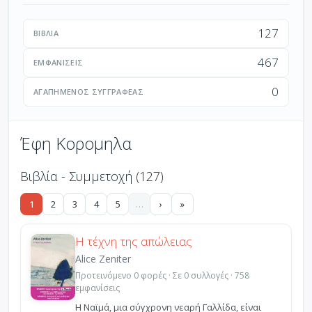
127
ΒΙΒΛΊΑ
467
ΕΜΦΑΝΊΣΕΙΣ
0
ΑΓΑΠΗΜΈΝΟΣ ΣΥΓΓΡΑΦΈΑΣ
Έφη Κορομηλα
Βιβλία - Συμμετοχή (127)
1
2
3
4
5
…
›
»
Η τέχνη της απώλειας
Alice Zeniter
Προτεινόμενο 0 φορές · Σε 0 συλλογές · 758
εμφανίσεις
Η Ναϊμά, μια σύγχρονη νεαρή Γαλλίδα, είναι