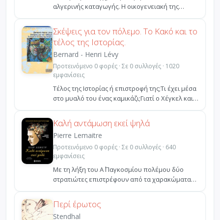
αλγερινής καταγωγής. Η οικογενειακή της
ιστορία φαντάζει ...
Σκέψεις για τον πόλεμο. Το Κακό και το
τέλος της Ιστορίας.
Bernard - Henri Lévy
Προτεινόμενο 0 φορές · Σε 0 συλλογές · 1020
εμφανίσεις
Τέλος της Ιστορίας ή επιστροφή της;Τι έχει μέσα
στο μυαλό του ένας καμικάζι;Γιατί ο Χέγκελ και ο
Κοζ...
Καλή αντάμωση εκεί ψηλά
Pierre Lemaitre
Προτεινόμενο 0 φορές · Σε 0 συλλογές · 640
εμφανίσεις
Με τη λήξη του Α΄ Παγκοσμίου πολέμου δύο
στρατιώτες επιστρέφουν από τα χαρακώματα
φέροντας σοβαρά σω...
Περί έρωτος
Stendhal