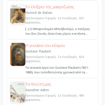
Το ελιξίριο της μακροζωίας
Honoré de Balzac
Προτεινόμενο 0 φορές · Σε 0 συλλογές · 653
εμφανίσεις
[...] Ο Μπαρτολομέο Μπελβιντέρο, ο πατέρας
του δον Ζουάν, ήταν ένας γέρος ενενήντα
χρόνων, που είχε ...
Η γυναίκα του κόσμου
Gustave Flaubert
Προτεινόμενο 0 φορές · Σε 0 συλλογές · 624
εμφανίσεις
Τα νεανικά έργα του Gustave Flaubert (1821-
1880), που τοποθετούνται χρονικά από τα
δεκατέσσερα ως τα...
Τα πλούτη μας
Kaouther Adimi
Προτεινόμενο 0 φορές · Σε 0 συλλογές · 489
εμφανίσεις