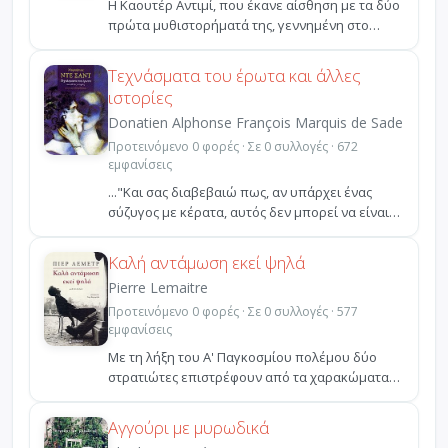
Η Καουτέρ Αντιμί, που έκανε αίσθηση με τα δύο
πρώτα μυθιστορήματά της, γεννημένη στο
Αλγέρι το 1986,...
Τεχνάσματα του έρωτα και άλλες
ιστορίες
Donatien Alphonse François Marquis de Sade
Προτεινόμενο 0 φορές · Σε 0 συλλογές · 672
εμφανίσεις
..."Και σας διαβεβαιώ πως, αν υπάρχει ένας
σύζυγος με κέρατα, αυτός δεν μπορεί να είναι
άλλος από το...
Καλή αντάμωση εκεί ψηλά
Pierre Lemaitre
Προτεινόμενο 0 φορές · Σε 0 συλλογές · 577
εμφανίσεις
Με τη λήξη του Α' Παγκοσμίου πολέμου δύο
στρατιώτες επιστρέφουν από τα χαρακώματα
φέροντας σοβαρά σω...
Αγγούρι με μυρωδικά