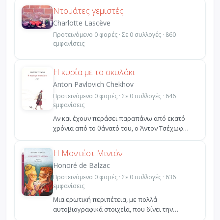
Ντομάτες γεμιστές
Charlotte Lascève
Προτεινόμενο 0 φορές · Σε 0 συλλογές · 860
εμφανίσεις
Η κυρία με το σκυλάκι
Anton Pavlovich Chekhov
Προτεινόμενο 0 φορές · Σε 0 συλλογές · 646
εμφανίσεις
Αν και έχουν περάσει παραπάνω από εκατό
χρόνια από το θάνατό του, ο Άντον Τσέχωφ
παραμένει ένας από ...
Η Μοντέστ Μινιόν
Honoré de Balzac
Προτεινόμενο 0 φορές · Σε 0 συλλογές · 636
εμφανίσεις
Μια ερωτική περιπέτεια, με πολλά
αυτοβιογραφικά στοιχεία, που δίνει την
ευκαιρία στον μεγάλο Γάλλο σ...