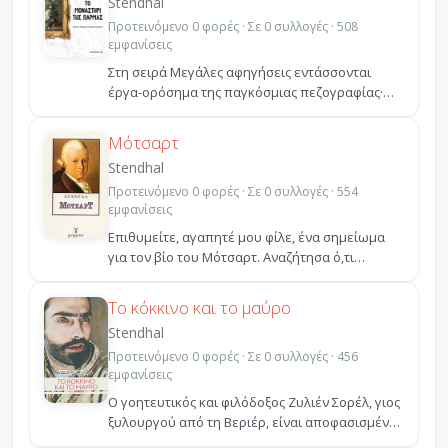
Stendhal
Προτεινόμενο 0 φορές · Σε 0 συλλογές · 508
εμφανίσεις
Στη σειρά Μεγάλες αφηγήσεις εντάσσονται
έργα-ορόσηµα της παγκόσµιας πεζογραφίας·
έργα συγγραφέων που...
Μότσαρτ
Stendhal
Προτεινόμενο 0 φορές · Σε 0 συλλογές · 554
εμφανίσεις
Επιθυμείτε, αγαπητέ μου φίλε, ένα σημείωμα
για τον βίο του Μότσαρτ. Αναζήτησα ό,τι
καλύτερο υπήρχε σ...
Το κόκκινο και το μαύρο
Stendhal
Προτεινόμενο 0 φορές · Σε 0 συλλογές · 456
εμφανίσεις
Ο γοητευτικός και φιλόδοξος Ζυλιέν Σορέλ, γιος
ξυλουργού από τη Βεριέρ, είναι αποφασισμένος
να ξεφύγ...