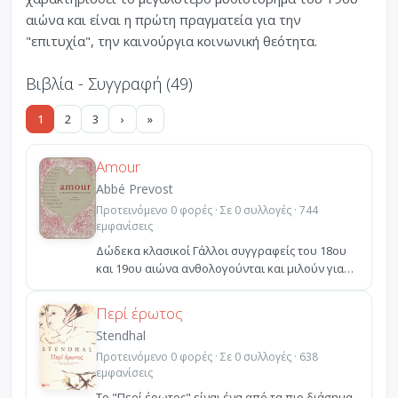
αιώνα και είναι η πρώτη πραγματεία για την
"επιτυχία", την καινούργια κοινωνική θεότητα.
Βιβλία - Συγγραφή (49)
1
2
3
›
»
Amour
Abbé Prevost
Προτεινόμενο 0 φορές · Σε 0 συλλογές · 744
εμφανίσεις
Δώδεκα κλασικοί Γάλλοι συγγραφείς του 18ου
και 19ου αιώνα ανθολογούνται και μιλούν για
τον έρωτα μέσ...
Περί έρωτος
Stendhal
Προτεινόμενο 0 φορές · Σε 0 συλλογές · 638
εμφανίσεις
Το "Περί έρωτος" είναι ένα από τα πιο διάσημα