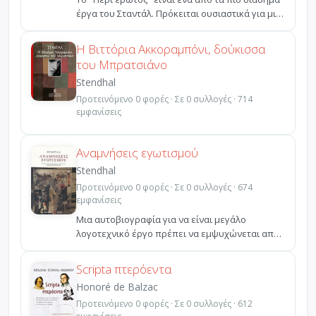
έργα του Σταντάλ. Πρόκειται ουσιαστικά για μια
εξομολό...
Η Βιττόρια Ακκοραμπόνι, δούκισσα
του Μπρατσιάνο
Stendhal
Προτεινόμενο 0 φορές · Σε 0 συλλογές · 714
εμφανίσεις
Αναμνήσεις εγωτισμού
Stendhal
Προτεινόμενο 0 φορές · Σε 0 συλλογές · 674
εμφανίσεις
Μια αυτοβιογραφία για να είναι μεγάλο
λογοτεχνικό έργο πρέπει να εμψυχώνεται από
την ίδια τη γραφή τ...
Scripta πτερόεντα
Honoré de Balzac
Προτεινόμενο 0 φορές · Σε 0 συλλογές · 612