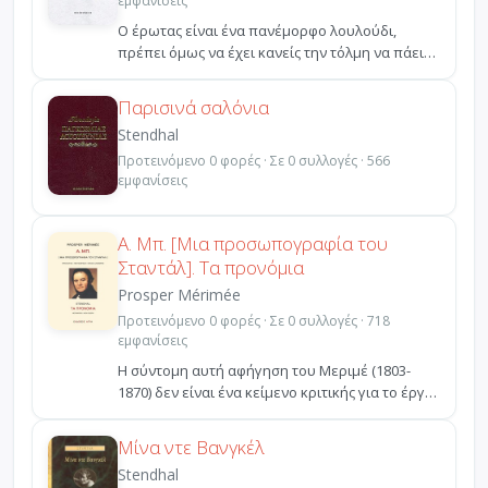
εμφανίσεις
Ο έρωτας είναι ένα πανέμορφο λουλούδι,
πρέπει όμως να έχει κανείς την τόλμη να πάει
να το κόψει από ...
Παρισινά σαλόνια
Stendhal
Προτεινόμενο 0 φορές · Σε 0 συλλογές · 566
εμφανίσεις
Α. Μπ. [Μια προσωπογραφία του
Σταντάλ]. Τα προνόμια
Prosper Mérimée
Προτεινόμενο 0 φορές · Σε 0 συλλογές · 718
εμφανίσεις
H σύντομη αυτή αφήγηση του Μεριμέ (1803-
1870) δεν είναι ένα κείμενο κριτικής για το έργο
του Σταντάλ...
Μίνα ντε Βανγκέλ
Stendhal