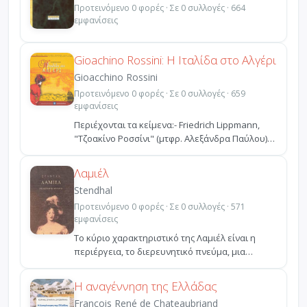
Προτεινόμενο 0 φορές · Σε 0 συλλογές · 664
εμφανίσεις
Gioachino Rossini: Η Ιταλίδα στο Αλγέρι
Gioacchino Rossini
Προτεινόμενο 0 φορές · Σε 0 συλλογές · 659
εμφανίσεις
Περιέχονται τα κείμενα:- Friedrich Lippmann,
"Τζοακίνο Ροσσίνι" (μτφρ. Αλεξάνδρα Παύλου)-
Τζοακίνο Ρ...
Λαμιέλ
Stendhal
Προτεινόμενο 0 φορές · Σε 0 συλλογές · 571
εμφανίσεις
Το κύριο χαρακτηριστικό της Λαμιέλ είναι η
περιέργεια, το διερευνητικό πνεύμα, μια
ακατανίκητη επιθυ...
Η αναγέννηση της Ελλάδας
François René de Chateaubriand