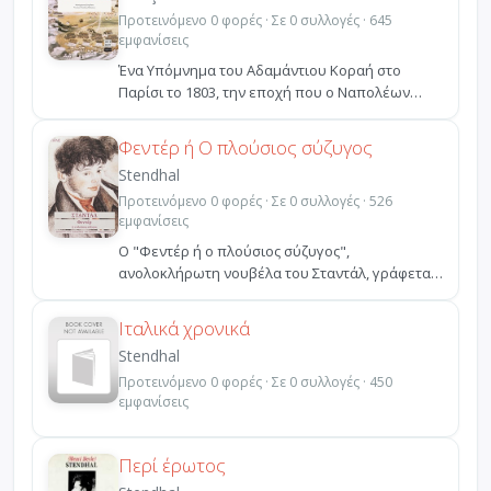
Προτεινόμενο 0 φορές · Σε 0 συλλογές · 645
εμφανίσεις
Ένα Υπόμνημα του Αδαμάντιου Κοραή στο
Παρίσι το 1803, την εποχή που ο Ναπολέων
ήταν ακόμα Ισόβιος Ύπ...
Φεντέρ ή Ο πλούσιος σύζυγος
Stendhal
Προτεινόμενο 0 φορές · Σε 0 συλλογές · 526
εμφανίσεις
Ο "Φεντέρ ή ο πλούσιος σύζυγος",
ανολοκλήρωτη νουβέλα του Σταντάλ, γράφεται
το 1839, αλλά μένει ανέκ...
Ιταλικά χρονικά
Stendhal
Προτεινόμενο 0 φορές · Σε 0 συλλογές · 450
εμφανίσεις
Περί έρωτος