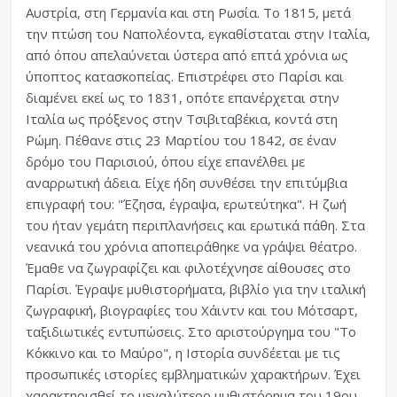
Αυστρία, στη Γερμανία και στη Ρωσία. Το 1815, μετά
την πτώση του Ναπολέοντα, εγκαθίσταται στην Ιταλία,
από όπου απελαύνεται ύστερα από επτά χρόνια ως
ύποπτος κατασκοπείας. Επιστρέφει στο Παρίσι και
διαμένει εκεί ως το 1831, οπότε επανέρχεται στην
Ιταλία ως πρόξενος στην Τσιβιταβέκια, κοντά στη
Ρώμη. Πέθανε στις 23 Μαρτίου του 1842, σε έναν
δρόμο του Παρισιού, όπου είχε επανέλθει με
αναρρωτική άδεια. Είχε ήδη συνθέσει την επιτύμβια
επιγραφή του: "Έζησα, έγραψα, ερωτεύτηκα". Η ζωή
του ήταν γεμάτη περιπλανήσεις και ερωτικά πάθη. Στα
νεανικά του χρόνια αποπειράθηκε να γράψει θέατρο.
Έμαθε να ζωγραφίζει και φιλοτέχνησε αίθουσες στο
Παρίσι. Έγραψε μυθιστορήματα, βιβλίο για την ιταλική
ζωγραφική, βιογραφίες του Χάιντν και του Μότσαρτ,
ταξιδιωτικές εντυπώσεις. Στο αριστούργημα του "Το
Κόκκινο και το Μαύρο", η Ιστορία συνδέεται με τις
προσωπικές ιστορίες εμβληματικών χαρακτήρων. Έχει
χαρακτηρισθεί το μεγαλύτερο μυθιστόρημα του 19ου