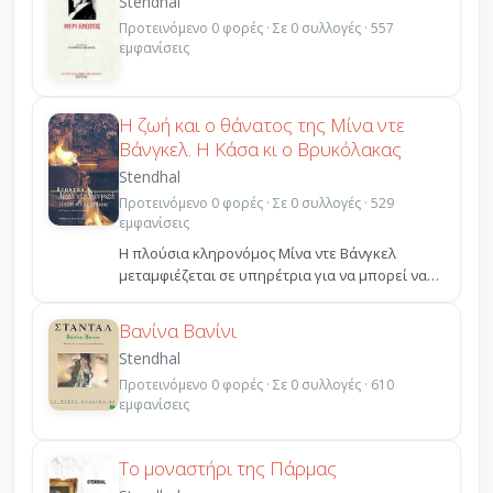
Stendhal
Προτεινόμενο 0 φορές · Σε 0 συλλογές · 557
εμφανίσεις
Η ζωή και ο θάνατος της Μίνα ντε
Βάνγκελ. Η Κάσα κι ο Βρυκόλακας
Stendhal
Προτεινόμενο 0 φορές · Σε 0 συλλογές · 529
εμφανίσεις
Η πλούσια κληρονόμος Μίνα ντε Βάνγκελ
μεταμφιέζεται σε υπηρέτρια για να μπορεί να
βλέπει κάθε μέρα τ...
Βανίνα Βανίνι
Stendhal
Προτεινόμενο 0 φορές · Σε 0 συλλογές · 610
εμφανίσεις
Το μοναστήρι της Πάρμας