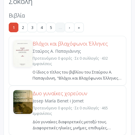
Σοκολη
Βιβλία
1
2
3
4
5
…
›
»
Βλάχοι και βλαχόφωνοι Έλληνες
Σταύρος Α. Παπαγιάννης
Προτεινόμενο 0 φορές · Σε 0 συλλογές · 432
εμφανίσεις
Ο ίδιος ο τίτλος του βιβλίου του Σταύρου Α.
Παπαγιάννη, "Βλάχοι και Βλαχόφωνοι Έλληνες.
Δύο ξεχωριστ...
Δυο γυναίκες χορεύουν
Josep María Benet i Jornet
Προτεινόμενο 0 φορές · Σε 0 συλλογές · 465
εμφανίσεις
Δύο γυναίκες διαφορετικές μεταξύ τους.
Διαφορετικές ηλικίες, μνήμες, επιθυμίες,
διαφορετική προσέγγι...