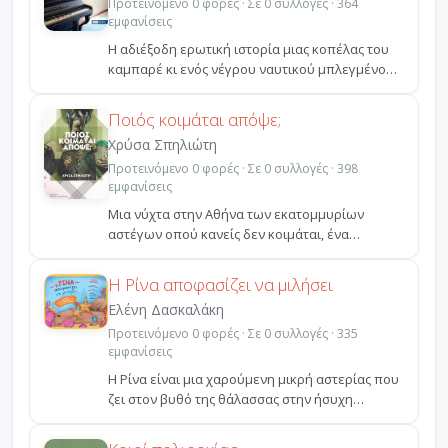
Προτεινόμενο 0 φορές · Σε 0 συλλογές · 364
εμφανίσεις
Η αδιέξοδη ερωτική ιστορία μιας κοπέλας του
καμπαρέ κι ενός νέγρου ναυτικού μπλεγμένου
με τον υπόκοσ...
Ποιός κοιμάται απόψε;
Χρύσα Σπηλιώτη
Προτεινόμενο 0 φορές · Σε 0 συλλογές · 398
εμφανίσεις
Μια νύχτα στην Αθήνα των εκατομμυρίων
αστέγων οπού κανείς δεν κοιμάται, ένα
ακτιβιστικό δρώμενο συμπ...
Η Ρίνα αποφασίζει να μιλήσει
Ελένη Δασκαλάκη
Προτεινόμενο 0 φορές · Σε 0 συλλογές · 335
εμφανίσεις
Η Ρίνα είναι μια χαρούμενη μικρή αστερίας που
ζει στον βυθό της θάλασσας στην ήσυχη
γειτονιά των κορ...