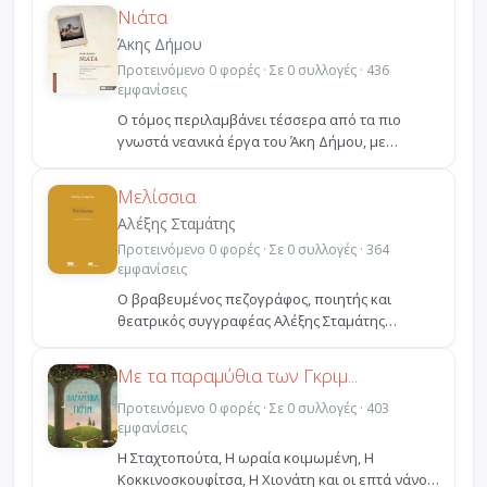
Νιάτα
Άκης Δήμου
Προτεινόμενο 0 φορές · Σε 0 συλλογές · 436
εμφανίσεις
Ο τόμος περιλαμβάνει τέσσερα από τα πιο
γνωστά νεανικά έργα του Άκη Δήμου, με
πολλαπλά ανεβάσματα σε...
Μελίσσια
Αλέξης Σταμάτης
Προτεινόμενο 0 φορές · Σε 0 συλλογές · 364
εμφανίσεις
Ο βραβευμένος πεζογράφος, ποιητής και
θεατρικός συγγραφέας Αλέξης Σταμάτης
παραδίδει μια ανάγλυφη ακ...
Με τα παραμύθια των Γκριμ...
Προτεινόμενο 0 φορές · Σε 0 συλλογές · 403
εμφανίσεις
Η Σταχτοπούτα, Η ωραία κοιμωμένη, Η
Κοκκινοσκουφίτσα, Η Χιονάτη και οι επτά νάνοι,