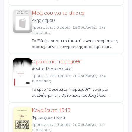
Χάνσελ και Γκρέτε...
Μαζί σου για το τίποτα
Άκης Δήμου
Προτεινόμενο 0 φορές · Σε 0 συλλογές · 379
εμφανίσεις
Το "Μαζί σου για το τίποτα" είναι η ιστορία μιας
αποτυχημένης συγγραφικής απόπειρας απ'
αυτές που εί...
Ορέστειας "παραμύθι"
Αννίτα Μισοπολινού
Προτεινόμενο 0 φορές · Σε 0 συλλογές · 364
εμφανίσεις
Το έργο "Ορέστειας "παραμύθι"" είναι μια
αναδιήγηση της Ορέστειας του Αισχύλου.
Ακολουθεί τη γραμμικ...
Καλάβρυτα 1943
Φραντζέσκα Νίκα
Προτεινόμενο 0 φορές · Σε 0 συλλογές · 522
εμφανίσεις