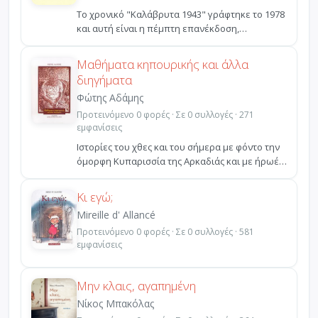
Το χρονικό "Καλάβρυτα 1943" γράφτηκε το 1978
και αυτή είναι η πέμπτη επανέκδοση,
συμπληρωμένη με μία...
Μαθήματα κηπουρικής και άλλα
διηγήματα
Φώτης Αδάμης
Προτεινόμενο 0 φορές · Σε 0 συλλογές · 271
εμφανίσεις
Ιστορίες του χθες και του σήμερα με φόντο την
όμορφη Κυπαρισσία της Αρκαδιάς και με ήρωές
τους απλού...
Κι εγώ;
Mireille d' Allancé
Προτεινόμενο 0 φορές · Σε 0 συλλογές · 581
εμφανίσεις
Μην κλαις, αγαπημένη
Νίκος Μπακόλας