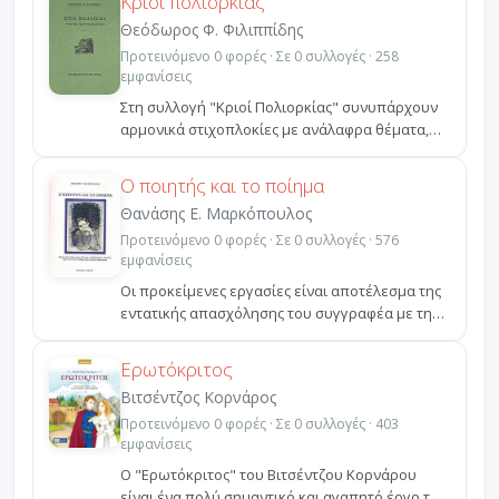
Κριοί πολιορκίας
Θεόδωρος Φ. Φιλιππίδης
Προτεινόμενο 0 φορές · Σε 0 συλλογές · 258
εμφανίσεις
Στη συλλογή "Κριοί Πολιορκίας" συνυπάρχουν
αρμονικά στιχοπλοκίες με ανάλαφρα θέματα,
αισθήματα και ο...
Ο ποιητής και το ποίημα
Θανάσης Ε. Μαρκόπουλος
Προτεινόμενο 0 φορές · Σε 0 συλλογές · 576
εμφανίσεις
Οι προκείμενες εργασίες είναι αποτέλεσμα της
εντατικής απασχόλησης του συγγραφέα με τη
λογοτεχνία κα...
Ερωτόκριτος
Βιτσέντζος Κορνάρος
Προτεινόμενο 0 φορές · Σε 0 συλλογές · 403
εμφανίσεις
Ο "Ερωτόκριτος" του Βιτσέντζου Κορνάρου
είναι ένα πολύ σημαντικό και αγαπητό έργο της