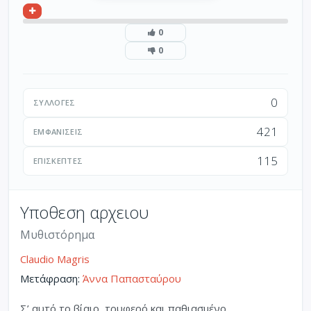
0
0
0
ΣΥΛΛΟΓΈΣ
421
ΕΜΦΑΝΊΣΕΙΣ
115
ΕΠΙΣΚΈΠΤΕΣ
Υποθεση αρχειου
Μυθιστόρημα
Claudio Magris
Μετάφραση:
Άννα Παπασταύρου
Σ’ αυτό το βίαιο, τρυφερό και παθιασμένο