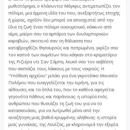
μυθιστόρημα, ο Κλάουντιο Μάγκρις αντιμετωπίζει τον
πόλεμο, μια έμμονη ιδέα του που, ανεξαρτήτως εποχής
ή χώρας, σχεδόν δεν μπορεί να αποσχιστεί από την
ίδια τη ζωή: έναν πόλεμο οικουμενικό, κόκκινο από
αίμα, μαύρο σαν τα αμπάρια των δουλεμπορικών
καραβιών, σκοτεινό σαν τη θάλασσα που
καταβροχθίζει θησαυρούς και πεπρωμένα, γκρίζο σαν
τον καπνό των σωμάτων που κάηκαν στο κρεματόριο
της Ριζιέρα ντι Σαν Σάμπα, λευκό σαν τον ασβέστη
που σκεπάζει τους λάκκους με τους νεκρούς. Η
"Υπόθεση αρχείου" μιλάει για ένα γκροτέσκο Μουσείο
Πολέμου που ευαγγελίζεται την ειρήνη, για τις
αίθουσες και τα όπλα του, που το καθένα αφηγείται
γεγονότα πάθους και παράνοιας· η ιστορία ενός
ανθρώπου που θυσιάζει τη ζωή του για να το
κατασκευάσει, για να λυτρωθεί μέσα από την
αναζήτηση μιας βαθιά κρυμμένης αλήθειας· η ιστορία
μιας γυναίκας, της Λουίζας, με κληρονομιά την εξορία