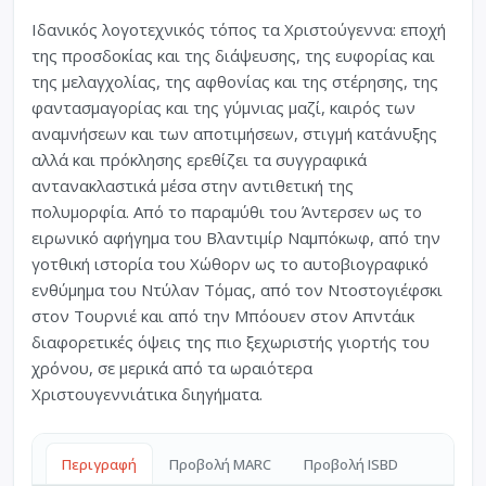
Ιδανικός λογοτεχνικός τόπος τα Χριστούγεννα: εποχή
της προσδοκίας και της διάψευσης, της ευφορίας και
της μελαγχολίας, της αφθονίας και της στέρησης, της
φαντασμαγορίας και της γύμνιας μαζί, καιρός των
αναμνήσεων και των αποτιμήσεων, στιγμή κατάνυξης
αλλά και πρόκλησης ερεθίζει τα συγγραφικά
αντανακλαστικά μέσα στην αντιθετική της
πολυμορφία. Από το παραμύθι του Άντερσεν ως το
ειρωνικό αφήγημα του Βλαντιμίρ Ναμπόκωφ, από την
γοτθική ιστορία του Χώθορν ως το αυτοβιογραφικό
ενθύμημα του Ντύλαν Τόμας, από τον Ντοστογιέφσκι
στον Τουρνιέ και από την Μπόουεν στον Απντάικ
διαφορετικές όψεις της πιο ξεχωριστής γιορτής του
χρόνου, σε μερικά από τα ωραιότερα
Χριστουγεννιάτικα διηγήματα.
Περιγραφή
Προβολή MARC
Προβολή ISBD