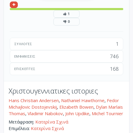
1
0
1
ΣΥΛΛΟΓΈΣ
746
ΕΜΦΑΝΊΣΕΙΣ
168
ΕΠΙΣΚΈΠΤΕΣ
Χριστουγεννιατικες ιστοριες
Hans Christian Andersen
,
Nathaniel Hawthorne
,
Fedor
Michajlovic Dostojevskij
,
Elizabeth Bowen
,
Dylan Marlais
Thomas
,
Vladimir Nabokov
,
John Updike
,
Michel Tournier
Μετάφραση:
Κατερίνα Σχινά
Επιμέλεια:
Κατερίνα Σχινά