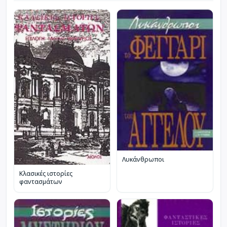
Λυκάνθρωποι
Κλασικές ιστορίες
φαντασμάτων