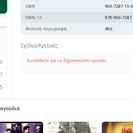
ISBN
960-7287-15-0
ISBN-13
978-960-7287-
Φυσική περιγραφή
40σ.
Σχόλια/Κριτικές
Συνδεθείτε για να δημοσιεύσετε κριτικές
0
7
5
ραγούδια