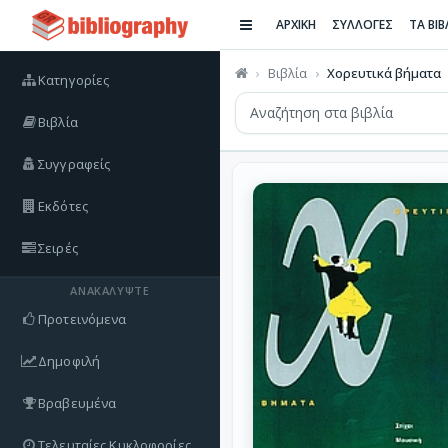
ΑΡΧΙΚΗ
ΣΥΛΛΟΓΕΣ
ΤΑ ΒΙ
Βιβλία
Χορευτικά βήματα
Κατηγορίες
Βιβλία
Συγγραφείς
Εκδότες
Σειρές
ΑΝΑΚΑΛΎΨΤΕ
Προτεινόμενα
Δημοφιλή
Βραβευμένα
Τελευταίες Κυκλοφορίες