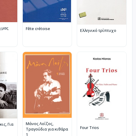
 μας
Fête crétoise
Ελληνικό τρίπτυχο
Μάνος Λοΐζος,
ις, Για
Four Trios
Τραγούδια για κιθάρα
1