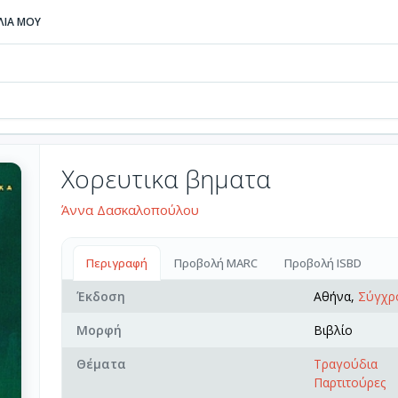
ΒΛΙΑ ΜΟΥ
Χορευτικα βηματα
Άννα Δασκαλοπούλου
Περιγραφή
Προβολή MARC
Προβολή ISBD
Έκδοση
Αθήνα,
Σύγχρ
Μορφή
Βιβλίο
Θέματα
Τραγούδια
Παρτιτούρες