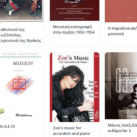
Μουσική καταγραφή
Η παραδοσιακή
Καθιστικά της
στην Κρήτη 1953-1954
μουσική
Σωζόπολης,
χορευτικά της Θράκης
Μάνος Χατζιδάκ
.I.G.E.O!
Zoe's music for
κιθάρα Νο 3
accordion and piano