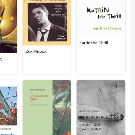
Katrin the Thrill
Ζακ Μπρελ
ς