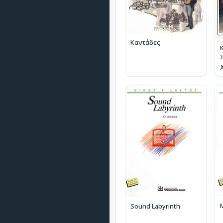
Καντάδες
M
Sound Labyrinth