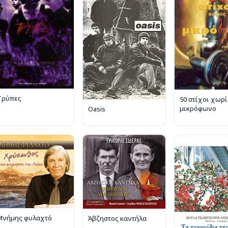
Τρύπες
50 στίχοι χωρί
μικρόφωνο
Oasis
Μνήμης φυλαχτό
Άβζηστος καντήλα