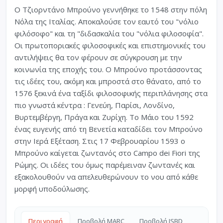
Ο Τζιορντάνο Μπρούνο γεννήθηκε το 1548 στην πόλη
Νόλα της Ιταλίας. Αποκαλούσε τον εαυτό του "νόλιο
φιλόσοφο" και τη "διδασκαλία του "νόλια φιλοσοφία".
Οι πρωτοποριακές φιλοσοφικές και επιστημονικές του
αντιλήψεις θα τον φέρουν σε σύγκρουση με την
κοινωνία της εποχής του. Ο Μπρούνο προτάσσοντας
τις ιδέες του, ακόμη και μπροστά στο θάνατο, από το
1576 ξεκινά ένα ταξίδι φιλοσοφικής περιπλάνησης στα
πιο γνωστά κέντρα : Γενεύη, Παρίσι, Λονδίνο,
Βυρτεμβέργη, Πράγα και Ζυρίχη. Το Μάιο του 1592
ένας ευγενής από τη Βενετία καταδίδει τον Μπρούνο
στην Ιερά Εξέταση. Στις 17 Φεβρουαρίου 1593 ο
Μπρούνο καίγεται ζωντανός στο Campo dei Fiori της
Ρώμης. Οι ιδέες του όμως παρέμειναν ζωντανές και
εξακολουθούν να απελευθερώνουν το νου από κάθε
μορφή υποδούλωσης.
Περιγραφή
Προβολή MARC
Προβολή ISBD