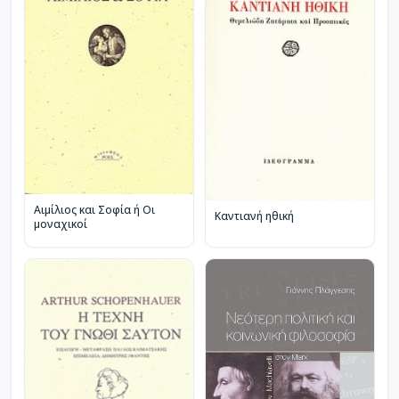
Αιμίλιος και Σοφία ή Οι
Καντιανή ηθική
μοναχικοί