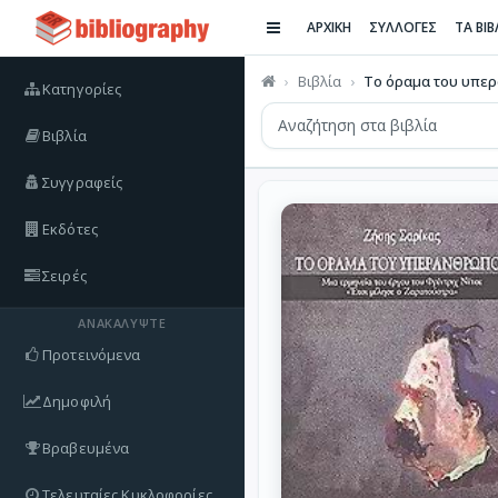
ΑΡΧΙΚΗ
ΣΥΛΛΟΓΕΣ
ΤΑ ΒΙ
Βιβλία
Το όραμα του υπε
Κατηγορίες
Βιβλία
Συγγραφείς
Εκδότες
Σειρές
ΑΝΑΚΑΛΎΨΤΕ
Προτεινόμενα
Δημοφιλή
Βραβευμένα
Τελευταίες Κυκλοφορίες