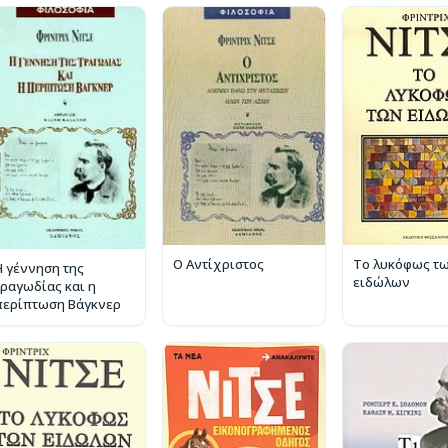
Ο Αντίχριστος
Το λυκόφως τ
Η γέννηση της
ειδώλων
τραγωδίας και η
περίπτωση Βάγκνερ