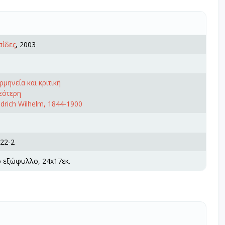
σίδες
, 2003
μηνεία και κριτική
εότερη
edrich Wilhelm, 1844-1900
22-2
ό εξώφυλλο, 24x17εκ.