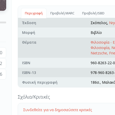
Περιγραφή
Προβολή MARC
Προβολή ISBD
Έκδοση
Σκόπελος,
Νη
Μορφή
Βιβλίο
Θέματα
Φιλοσοφία - Ερ
Φιλοσοφία, Ν
0
Nietzsche, Fri
2
ISBN
960-8263-22-0
ISBN-13
978-960-8263-
6
Φυσική περιγραφή
186σ., Μαλακ
Σχόλια/Κριτικές
Συνδεθείτε για να δημοσιεύσετε κριτικές