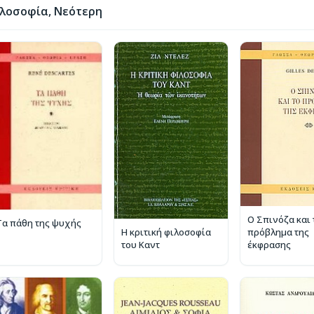
λοσοφία, Νεότερη
Ο Σπινόζα και 
Τα πάθη της ψυχής
πρόβλημα της
Η κριτική φιλοσοφία
έκφρασης
του Καντ