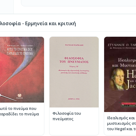
οσοφία - Ερμηνεία και κριτική
Αυτό το πνεύμα που
Φιλοσοφία του
παραδίδει το πνεύμα
Ιδεαλισμός και
πνεύματος
μυστικισμός σ
του Hegel και 
Jacobi