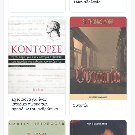
Η Μοναδολογία
Σχεδίασμα για έναν
ιστορικό πίνακα των
Ουτοπία
προόδων του ανθρώπινου
πνεύματος