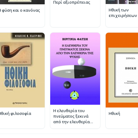
Περί αξιοπρέπειας
Ηθική των
Η φύση και ο κανόνας
επιχειρήσεων
Η ελευθερία του
Ηθική φιλοσοφία
Ηθική
πνεύματος ξεκινά
από την ελευθερία
της ψυχής