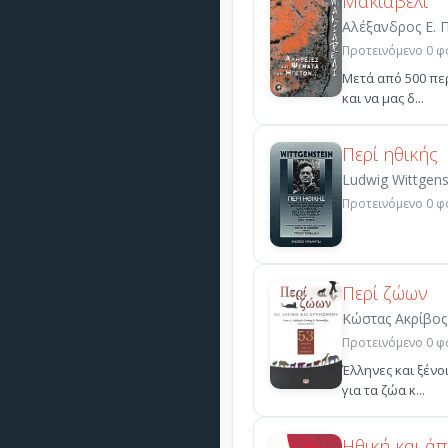
Μακιαβέλι
Αλέξανδρος Ε. 
Προτεινόμενο 0 φο
Μετά από 500 περ
και να μας δ...
Περί ηθικής
Ludwig Wittgens
Προτεινόμενο 0 φο
Περί ζώων
Κώστας Ακρίβος
Προτεινόμενο 0 φο
Έλληνες και ξένο
για τα ζώα κ...
Ηθική και άπ