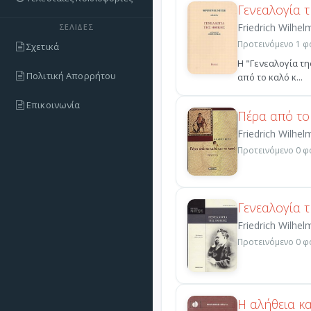
Γενεαλογία τ
Friedrich Wilhel
ΣΕΛΊΔΕΣ
Προτεινόμενο 1 φο
Σχετικά
Η "Γενεαλογία τη
Πολιτική Απορρήτου
από το καλό κ...
Επικοινωνία
Πέρα από το
Friedrich Wilhel
Προτεινόμενο 0 φο
Γενεαλογία τ
Friedrich Wilhel
Προτεινόμενο 0 φο
Η αλήθεια κα