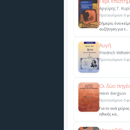
Περί επιστη
Αργύρης Γ. Κυρ
Προτεινόμενο 0 φο
Σήμερα, ένα κείμ
συζήτηση για τ...
Αυγή
Friedrich Wilhel
Προτεινόμενο 0 φο
Οι δύο πηγές
Henri Bergson
Προτεινόμενο 0 φο
Για το ανά χείρα
ηθικής κα...