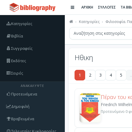
ΑΡΧΙΚΗ
ΣΥΛΛΟΓΕΣ
ΤΑ ΒΙ
Κατηγορίες
Φιλοσοφία. Πα
Κατηγορίες
Βιβλία
Συγγραφείς
Ηθικη
Εκδότες
Σειρές
1
2
3
4
5
ΑΝΑΚΑΛΎΨΤΕ
Προτεινόμενα
Πέραν του κ
Friedrich Wilhel
Δημοφιλή
Προτεινόμενο 0 φο
Βραβευμένα
Τελευταίες Κυκλοφορίες