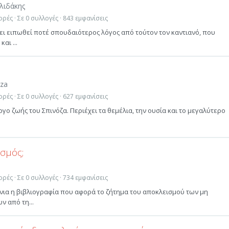
λιδάκης
ρές · Σε 0 συλλογές · 843 εμφανίσεις
ει ειπωθεί ποτέ σπουδαιότερος λόγος από τούτον τον καντιανό, που
αι ...
oza
ρές · Σε 0 συλλογές · 627 εμφανίσεις
έργο ζωής του Σπινόζα. Περιέχει τα θεμέλια, την ουσία και το μεγαλύτερο
ισμός;
ρές · Σε 0 συλλογές · 734 εμφανίσεις
όνια η βιβλιογραφία που αφορά το ζήτημα του αποκλεισμού των μη
 από τη...