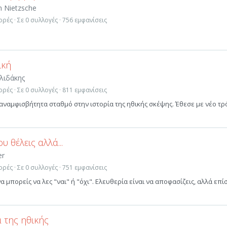
m Nietzsche
ρές · Σε 0 συλλογές · 756 εμφανίσεις
ική
λιδάκης
ρές · Σε 0 συλλογές · 811 εμφανίσεις
αναμφισβήτητα σταθμό στην ιστορία της ηθικής σκέψης. Έθεσε με νέο τ
υ θέλεις αλλά...
er
ρές · Σε 0 συλλογές · 751 εμφανίσεις
α μπορείς να λες "ναι" ή "όχι". Ελευθερία είναι να αποφασίζεις, αλλά επί
 της ηθικής