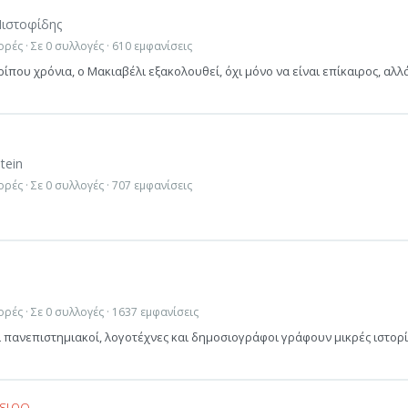
Πιστοφίδης
ρές · Σε 0 συλλογές · 610 εμφανίσεις
ίπου χρόνια, ο Μακιαβέλι εξακολουθεί, όχι μόνο να είναι επίκαιρος, αλλ
tein
ρές · Σε 0 συλλογές · 707 εμφανίσεις
ρές · Σε 0 συλλογές · 1637 εμφανίσεις
ι πανεπιστημιακοί, λογοτέχνες και δημοσιογράφοι γράφουν μικρές ιστορί
ειρο