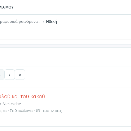
ΒΛΙΑ ΜΟΥ
ραφυσικά φαινόμενα...
Ηθική
…
›
»
αλού και του κακού
m Nietzsche
ρές · Σε 0 συλλογές · 831 εμφανίσεις