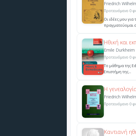
Friedrich Wilhel
Προτεινόμενο 0 φο
Οι ιδέες μου για
πραγματεύομαι σε
Ηθική και ε
Emile Durkheim
Προτεινόμενο 0 φο
Το μάθημα της Εd
Επιστήμη της...
Η γενεαλογία
Friedrich Wilhel
Προτεινόμενο 0 φο
Καντιανή ηθ