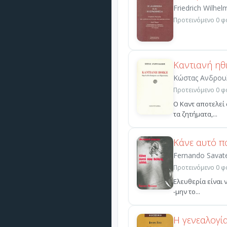
Friedrich Wilhel
Προτεινόμενο 0 φο
Καντιανή ηθ
Κώστας Ανδρου
Προτεινόμενο 0 φο
Ο Καντ αποτελεί 
τα ζητήματα,...
Κάνε αυτό πο
Fernando Savat
Προτεινόμενο 0 φο
Ελευθερία είναι ν
-μην το...
Η γενεαλογία