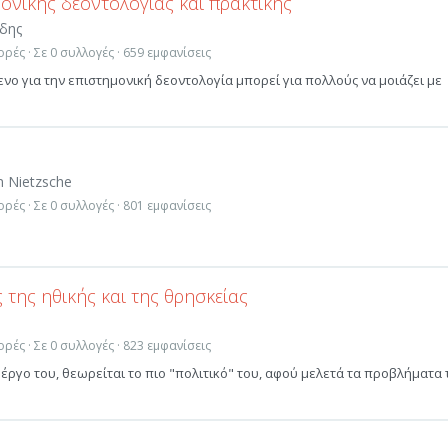
μονικής δεοντολογίας και πρακτικής
ίδης
ρές · Σε 0 συλλογές · 659 εμφανίσεις
ενο για την επιστημονική δεοντολογία μπορεί για πολλούς να μοιάζει με
m Nietzsche
ρές · Σε 0 συλλογές · 801 εμφανίσεις
 της ηθικής και της θρησκείας
ρές · Σε 0 συλλογές · 823 εμφανίσεις
ς έργο του, θεωρείται το πιο "πολιτικό" του, αφού μελετά τα προβλήματα 