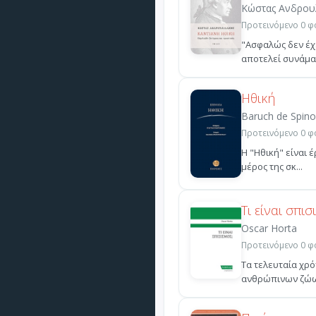
Κώστας Ανδρου
Προτεινόμενο 0 φο
"Ασφαλώς δεν έχ
αποτελεί συνάμα κ
Ηθική
Baruch de Spin
Προτεινόμενο 0 φο
Η "Ηθική" είναι 
μέρος της σκ...
Τι είναι σπισ
Oscar Horta
Προτεινόμενο 0 φο
Τα τελευταία χρ
ανθρώπινων ζώων