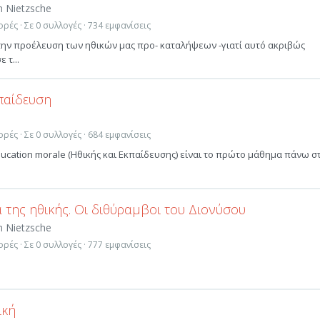
m Nietzsche
ρές · Σε 0 συλλογές · 734 εμφανίσεις
 την προέλευση των ηθικών μας προ- καταλήψεων -γιατί αυτό ακριβώς
 τ...
κπαίδευση
ρές · Σε 0 συλλογές · 684 εμφανίσεις
ucation morale (Ηθικής και Εκπαίδευσης) είναι το πρώτο μάθημα πάνω σ
 της ηθικής. Οι διθύραμβοι του Διονύσου
m Nietzsche
ρές · Σε 0 συλλογές · 777 εμφανίσεις
ική