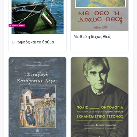
Με Θεό ή δίχως Θεό;
Ο Ρωμηός και το θαύμα