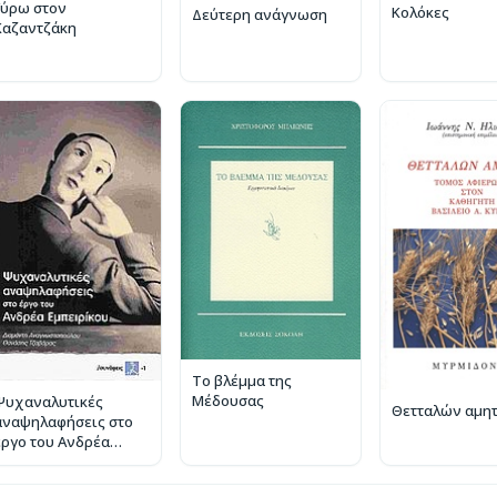
Γύρω στον
Κολόκες
Δεύτερη ανάγνωση
Καζαντζάκη
Το βλέμμα της
Μέδουσας
Ψυχαναλυτικές
Θετταλών αμη
αναψηλαφήσεις στο
έργο του Ανδρέα
Εμπειρίκου