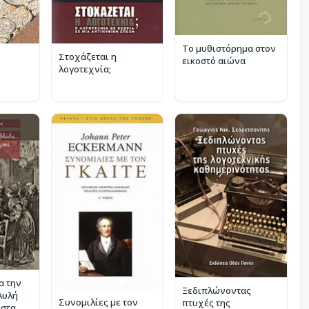
Το μυθιστόρημα στον
Στοχάζεται η
εικοστό αιώνα
λογοτεχνία;
α την
Ξεδιπλώνοντας
 Αυλή
Συνομιλίες με τον
πτυχές της
 στα