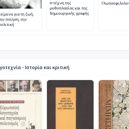
Η τέχνη της
Γλωσσοφιλολογι
μυθοπλασίας και της
δημιουργικής γραφής
Κείμενα για τη ζωή,
την ποίηση, την
πολιτική
οτεχνία - Ιστορία και κριτική