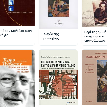
Από τον Μολιέρο στον
Περί της ηθική
Θεωρία της
Γκόγια
συγγραφικού
πρόσληψης
επαγγέλματος