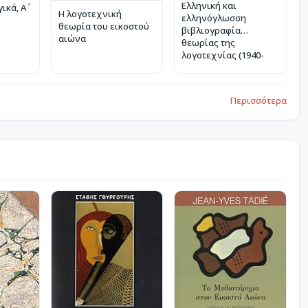
Ελληνική και
κά, Α΄
Η λογοτεχνική
ελληνόγλωσση
θεωρία του εικοστού
βιβλιογραφία
αιώνα
θεωρίας της
λογοτεχνίας (1940-
2007)
Περισσότερα