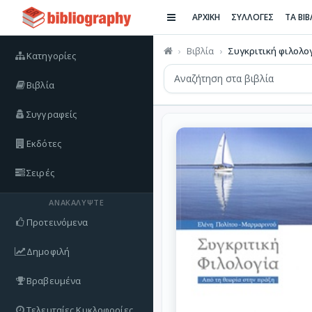
ΑΡΧΙΚΗ
ΣΥΛΛΟΓΕΣ
ΤΑ ΒΙ
Βιβλία
Συγκριτική φιλολο
Κατηγορίες
Βιβλία
Συγγραφείς
Εκδότες
Σειρές
ΑΝΑΚΑΛΎΨΤΕ
Προτεινόμενα
Δημοφιλή
Βραβευμένα
Τελευταίες Κυκλοφορίες