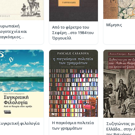
Μίμησις
Ευρωπαϊκή
Από το φέρετρο του
λογοτεχνία και
Σεφέρη ...στο 1984 του
παγκόσμιος
Όργουελλ
πολιτισμός
Η παγκόσμια πολιτεία
Συγκριτική φιλολογία
Συζητώντας γι
των γραμμάτων
Ελλάδα... στην
της Βαϊμάρης...