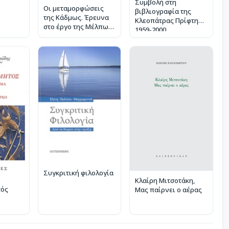
Συμβολή στη
Οι μεταμορφώσεις
βιβλιογραφία της
της Κάδμως. Έρευνα
Κλεοπάτρας Πρίφτη
στο έργο της Μέλπως
1959-2000
Αξιώτη
Συγκριτική φιλολογία
Κλαίρη Μιτσοτάκη,
τός
Μας παίρνει ο αέρας