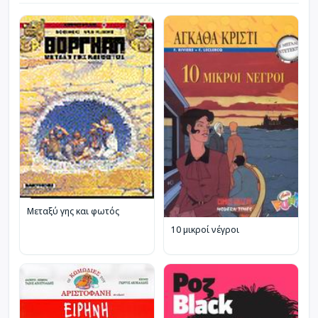
Μεταξύ γης και φωτός
10 μικροί νέγροι