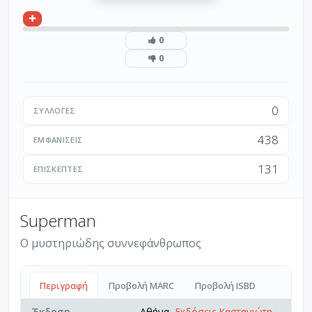
0
0
0
ΣΥΛΛΟΓΈΣ
438
ΕΜΦΑΝΊΣΕΙΣ
131
ΕΠΙΣΚΈΠΤΕΣ
Superman
Ο μυστηριώδης συννεφάνθρωπος
Περιγραφή
Προβολή MARC
Προβολή ISBD
Έκδοση
Αθήνα,
Εκδόσεις Καστανιώτη
,