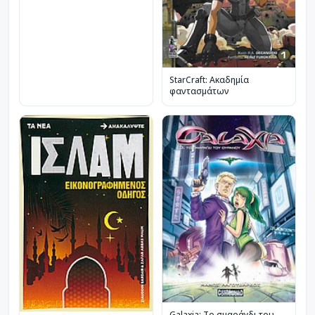
StarCraft: Ακαδημία
φαντασμάτων
Galaxia: Το σμαράγδι του