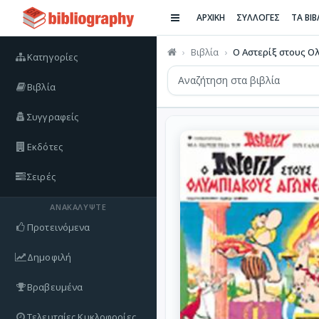
ΑΡΧΙΚΗ
ΣΥΛΛΟΓΕΣ
ΤΑ ΒΙ
Βιβλία
Ο Αστερίξ στους Ολ
Κατηγορίες
Βιβλία
Συγγραφείς
Εκδότες
Σειρές
ΑΝΑΚΑΛΎΨΤΕ
Προτεινόμενα
Δημοφιλή
Βραβευμένα
Τελευταίες Κυκλοφορίες