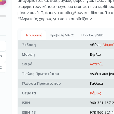
απαγορεύεται και έτσι μαγικός ζωμός, γιόκ ! Ομως πρέ
σκαρφιστούν κάποιο τέχνασμα έτσι ώστε να κερδίσου
μόνον αυτό. Πρέπει να αποδειχθούν και δίκαιοι. Το ό
Ελληνικούς χορούς για να το αποδείξουν.
Περιγραφή
Προβολή MARC
Προβολή ISBD
Έκδοση
Αθήνα,
Μαμού
1
Μορφή
Βιβλίο
7
Σειρά
Αστερίξ
0
Τίτλος Πρωτοτύπου
Astérix aux Je
Γλώσσα Πρωτοτύπου
Γαλλικά
Θέματα
Κόμικς
ISBN
960-321-167-2
ISBN-13
978-960-321-1