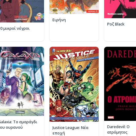
Ειρήνη
Ροζ Black
10 μικροί νέγροι
Galaxia: Το σμαράγδι
Daredevil: Ο
του ουρανού
Justice League: Νέα
ατρόμητος
εποχή