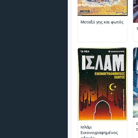
Μεταξύ γης και φωτός
Ισλάμ:
Εικονογραφημένος
οδηγός