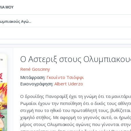
ΒΛΙΑ ΜΟΥ
υμπιακούς Αγώ...
Ο Αστεριξ στους Ολυμπιακου
René Goscinny
Μετάφραση:
Γκουίντο Τσιόφφι
Εικονογράφηση:
Albert Uderzo
O δρουίδης Πανοραμίξ έχει τη γνώμη ότι τα μανιτάρι
Ρωμαίοι έχουν την πεποίθηση ότι ο δικός τους αθλητ
στιγμή που το ηθικό του πρωταθλητή τους, βυθίζεται
χαμηλό στήθος. Με αφορμή το γεγονός αυτό, οι ήρωέ
μέρος στους Ολυμπιακούς αγώνες που γίνονται στην 