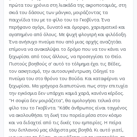
πρώτα του χρόνια στη λιακάδα της ακροποταμιάς, στη
σκιά του δάσους των μάνγκο, μοιράζοντας τα
παιχνίδια του με το φίλο του το Γκοβίντα. Ένα
περήφανο αγόρι, δυνατό και όμορφο, χαρισματικό και
αγαπημένο από όλους. Με ψυχή φλογερή και φιλόδοξη.
Ένα ανήσυχο πνεύμα που από μιας αρχής αναζητάει
επίμονα να ανακαλύψει το δρόμο που να τον κάνει να
ξεχωρίσει από τους άλλους, να προσεγγίσει το Θείο.
Πιστούς βοηθούς σ' αυτό το τόλμημα έχει τις Βέδες,
τον ασκητισμό, την αυτοσυγκέντρωση. Οδηγεί το
πνεύμα του στο θρόνο του Βούδα. Και καταφέρνει να
ξεχωρίσει. Μα γρήγορα διαπιστώνει πως στην επιτυχία
την εγκόσμια δεν υπάρχει καμιά χαρά, κανένα κέρδος.
"Η σοφία δεν μοιράζετα", θα ομολογήσει τελικά στο
φίλο του το Γκοβίντα. "Κάθε άνθρωπος είναι ταγμένος
να ακολουθήσει τη δική του πορεία μέσα στον κόσμο
και να διδαχτεί από τις δικές του εμπειρίες. Η πείρα
του διπλανού μας ελάχιστα μας βοηθά. Κι αυτό γιατί,
για να μας τη δώσει, αναγκάζεται να τη μετατρέψει σε