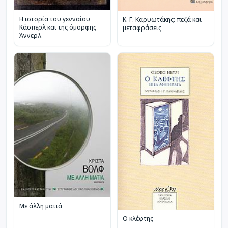
Η ιστορία του γενναίου
Κ. Γ. Καρυωτάκης: πεζά και
Κάσπερλ και της όμορφης
μεταφράσεις
Άννερλ
Με άλλη ματιά
Ο κλέφτης