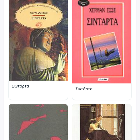
Σιντάρτα
Σιντάρτα