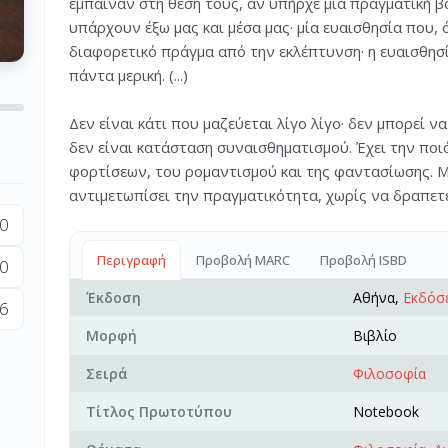
έμπαιναν στη θέση τους, αν υπήρχε μια πραγματική 
υπάρχουν έξω μας και μέσα μας· μία ευαισθησία που, 
διαφορετικό πράγμα από την εκλέπτυνση· η ευαισθησί
πάντα μερική. (...)
Δεν είναι κάτι που μαζεύεται λίγο λίγο· δεν μπορεί να
δεν είναι κατάσταση συναισθηματισμού. Έχει την ποι
φορτίσεων, του ρομαντισμού και της φαντασίωσης. Μό
αντιμετωπίσει την πραγματικότητα, χωρίς να δραπετε
0
Περιγραφή
Προβολή MARC
Προβολή ISBD
0
Έκδοση
Αθήνα,
Εκδόσε
6
Μορφή
Βιβλίο
Σειρά
Φιλοσοφία
Τίτλος Πρωτοτύπου
Notebook