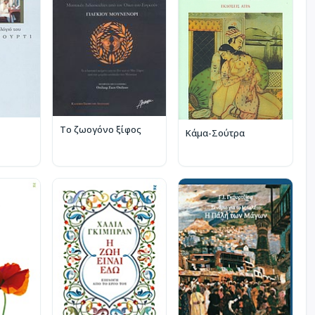
Το ζωογόνο ξίφος
Κάμα-Σούτρα