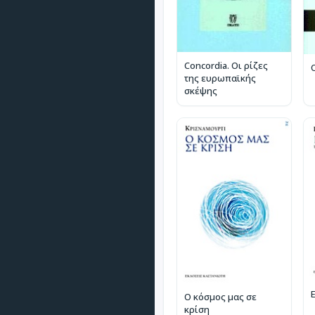
Concordia. Οι ρίζες
της ευρωπαϊκής
σκέψης
Ο κόσμος μας σε
κρίση