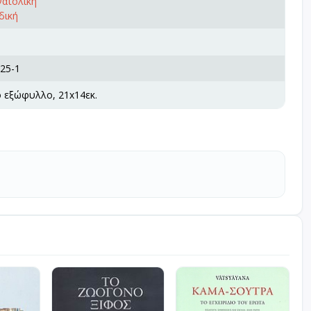
νατολική
δική
25-1
ό εξώφυλλο, 21x14εκ.