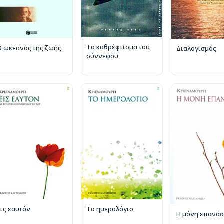
Το καθρέφτισμα του
Ο ωκεανός της ζωής
Διαλογισμός
σύννεφου
Εις εαυτόν
Το ημερολόγιο
Η μόνη επανά