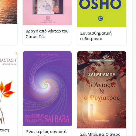
Βροχή από νέκταρ του
Συναισθηματική
Σάτυα Σάι
ευδαιμονία
σταση
Ένας ιερέας συναντά
Σάι Μπάμπα: Ο άγιος