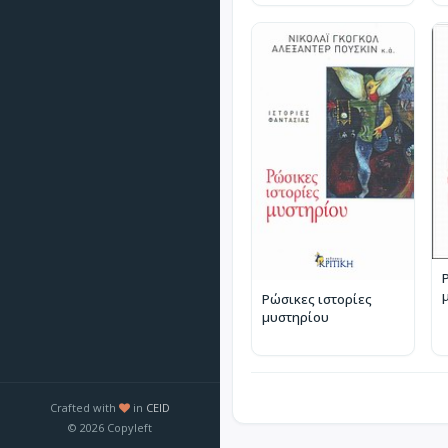
Ρώσικες ιστορίες
μυστηρίου
Crafted with
in
CEID
© 2026 Copyleft