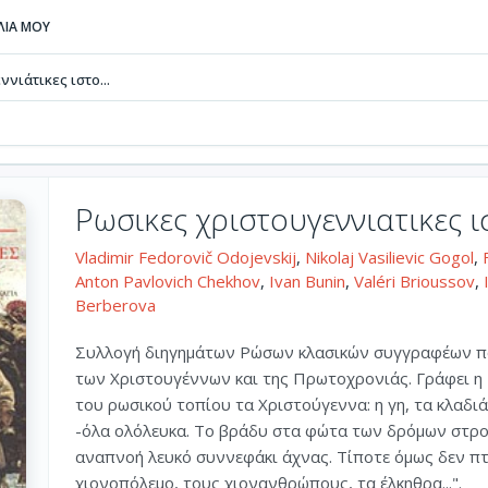
ΒΛΙΑ ΜΟΥ
νιάτικες ιστο...
Ρωσικες χριστουγεννιατικες ι
Vladimir Fedorovič Odojevskij
,
Nikolaj Vasilievic Gogol
,
Anton Pavlovich Chekhov
,
Ivan Bunin
,
Valéri Brioussov
,
Berberova
Συλλογή διηγημάτων Ρώσων κλασικών συγγραφέων π
των Χριστουγέννων και της Πρωτοχρονιάς. Γράφει η 
του ρωσικού τοπίου τα Χριστούγεννα: η γη, τα κλαδι
-όλα ολόλευκα. Το βράδυ στα φώτα των δρόμων στροβ
αναπνοή λευκό συννεφάκι άχνας. Τίποτε όμως δεν πτο
χιονοπόλεμο, τους χιονανθρώπους, τα έλκηθρα...".