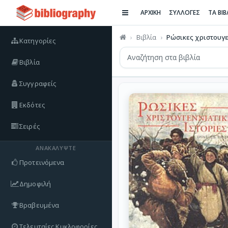
ΑΡΧΙΚΗ
ΣΥΛΛΟΓΕΣ
ΤΑ ΒΙ
Βιβλία
Ρώσικες χριστουγεν
Κατηγορίες
Βιβλία
Συγγραφείς
Εκδότες
Σειρές
ΑΝΑΚΑΛΎΨΤΕ
Προτεινόμενα
Δημοφιλή
Βραβευμένα
Τελευταίες Κυκλοφορίες