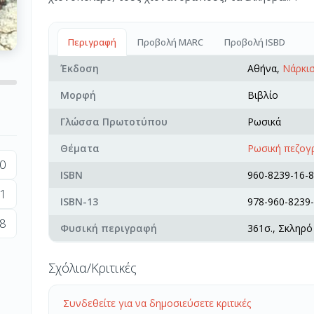
Περιγραφή
Προβολή MARC
Προβολή ISBD
Έκδοση
Αθήνα,
Νάρκι
Μορφή
Βιβλίο
Γλώσσα Πρωτοτύπου
Ρωσικά
Θέματα
Ρωσική πεζογρ
0
ISBN
960-8239-16-8
1
ISBN-13
978-960-8239-
8
Φυσική περιγραφή
361σ., Σκληρό
Σχόλια/Κριτικές
Συνδεθείτε για να δημοσιεύσετε κριτικές