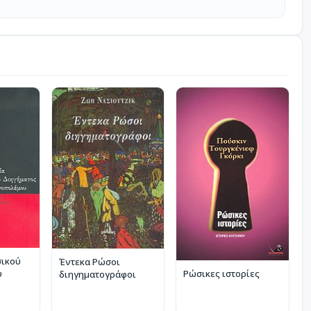
σικού
Έντεκα Ρώσοι
Ρώσικες ιστορίες
υ
διηγηματογράφοι