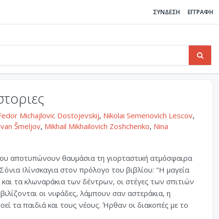
ΣΥΝΔΕΣΗ
ΕΓΓΡΑΦΗ
στοριες
Fedor Michajlovic Dostojevskij
,
Nikolai Semenovich Lescov
,
Ivan Šmeljov
,
Mikhail Mikhailovich Zoshchenko
,
Nina
ου αποτυπώνουν θαυμάσια τη γιορταστική ατμόσφαιρα
Σόνια Ιλίνσκαγια στον πρόλογο του βιβλίου: "Η μαγεία
ά και τα κλωναράκια των δέντρων, οι στέγες των σπιτιών
ιλίζονται οι νιφάδες, λάμπουν σαν αστεράκια, η
εί τα παιδιά και τους νέους. Ήρθαν οι διακοπές με το