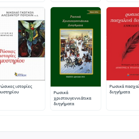
Ρώσικες ιστορίες
Ρωσικά πασχα
μυστηρίου
διηγήματα
Ρωσικά
χριστουγεννιάτικα
διηγήματα