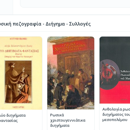
σική πεζογραφία - Διήγημα - Συλλογές
Ανθολογία ρω
διηγήματος το
Ρωσικά
Δύο διηγήματα
μεσοπολέμου
χριστουγεννιάτικα
φαντασίας
διηγήματα