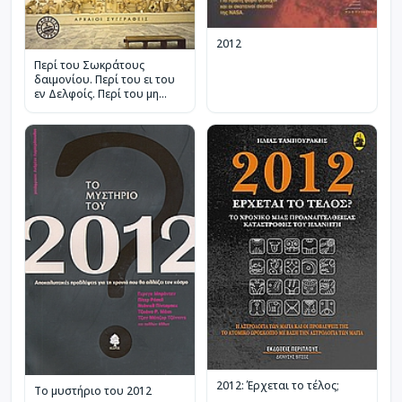
2012
Περί του Σωκράτους
δαιμονίου. Περί του ει του
εν Δελφοίς. Περί του μη
χραν έμμετρα νυν την
Πυθίαν.
2012: Έρχεται το τέλος;
Το μυστήριο του 2012