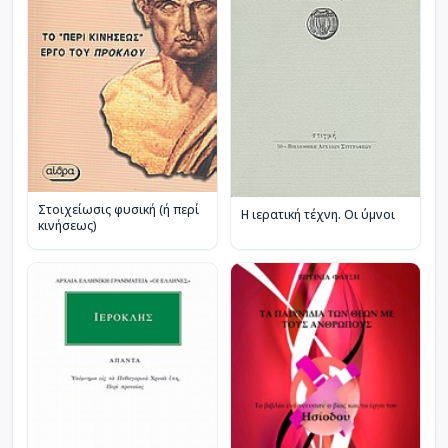
Στοιχείωσις φυσική (ή περί
Η ιερατική τέχνη. Οι ύμνοι
κινήσεως)