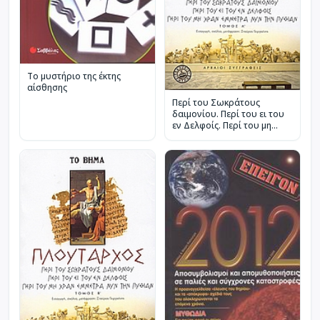
Το μυστήριο της έκτης
αίσθησης
Περί του Σωκράτους
δαιμονίου. Περί του ει του
εν Δελφοίς. Περί του μη
χραν έμμετρα νυν την
Πυθίαν.