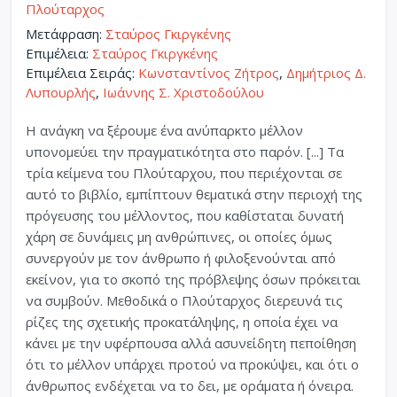
Πλούταρχος
Μετάφραση:
Σταύρος Γκιργκένης
Επιμέλεια:
Σταύρος Γκιργκένης
Επιμέλεια Σειράς:
Κωνσταντίνος Ζήτρος
,
Δημήτριος Δ.
Λυπουρλής
,
Ιωάννης Σ. Χριστοδούλου
Η ανάγκη να ξέρουμε ένα ανύπαρκτο μέλλον
υπονομεύει την πραγματικότητα στο παρόν. [...] Τα
τρία κείμενα του Πλούταρχου, που περιέχονται σε
αυτό το βιβλίο, εμπίπτουν θεματικά στην περιοχή της
πρόγευσης του μέλλοντος, που καθίσταται δυνατή
χάρη σε δυνάμεις μη ανθρώπινες, οι οποίες όμως
συνεργούν με τον άνθρωπο ή φιλοξενούνται από
εκείνον, για το σκοπό της πρόβλεψης όσων πρόκειται
να συμβούν. Μεθοδικά ο Πλούταρχος διερευνά τις
ρίζες της σχετικής προκατάληψης, η οποία έχει να
κάνει με την υφέρπουσα αλλά ασυνείδητη πεποίθηση
ότι το μέλλον υπάρχει προτού να προκύψει, και ότι ο
άνθρωπος ενδέχεται να το δει, με οράματα ή όνειρα.