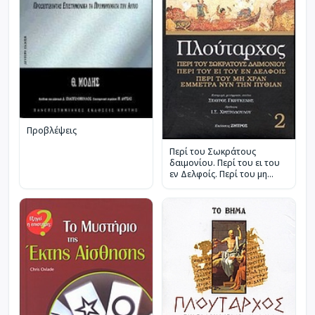
Προβλέψεις
Περί του Σωκράτους
δαιμονίου. Περί του ει του
εν Δελφοίς. Περί του μη
χραν έμμετρα νυν την
Πυθίαν