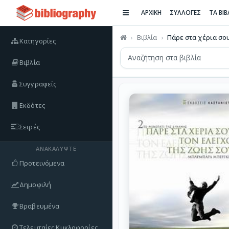
ΑΡΧΙΚΗ
ΣΥΛΛΟΓΕΣ
ΤΑ ΒΙ
Βιβλία
Πάρε στα χέρια σου 
Κατηγορίες
Βιβλία
Συγγραφείς
Εκδότες
Σειρές
ΑΝΑΚΑΛΎΨΤΕ
Προτεινόμενα
Δημοφιλή
Βραβευμένα
Τελευταίες Κυκλοφορίες