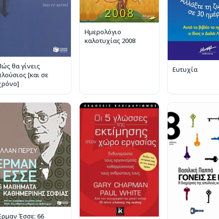
Ημερολόγιο
καλοτυχίας 2008
Πώς θα γίνεις
Ευτυχία
πλούσιος [και σε
χρόνο]
Έρμαν Έσσε: 66