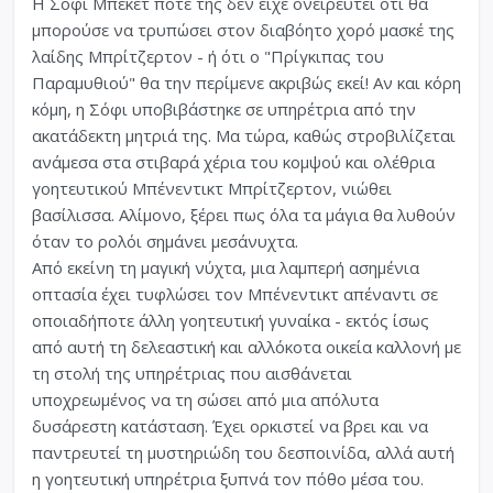
Η Σόφι Μπέκετ ποτέ της δεν είχε ονειρευτεί ότι θα
μπορούσε να τρυπώσει στον διαβόητο χορό μασκέ της
λαίδης Μπρίτζερτον - ή ότι ο "Πρίγκιπας του
Παραμυθιού" θα την περίμενε ακριβώς εκεί! Αν και κόρη
κόμη, η Σόφι υποβιβάστηκε σε υπηρέτρια από την
ακατάδεκτη μητριά της. Μα τώρα, καθώς στροβιλίζεται
ανάμεσα στα στιβαρά χέρια του κομψού και ολέθρια
γοητευτικού Μπένεντικτ Μπρίτζερτον, νιώθει
βασίλισσα. Αλίμονο, ξέρει πως όλα τα μάγια θα λυθούν
όταν το ρολόι σημάνει μεσάνυχτα.
Από εκείνη τη μαγική νύχτα, μια λαμπερή ασημένια
οπτασία έχει τυφλώσει τον Μπένεντικτ απέναντι σε
οποιαδήποτε άλλη γοητευτική γυναίκα - εκτός ίσως
από αυτή τη δελεαστική και αλλόκοτα οικεία καλλονή με
τη στολή της υπηρέτριας που αισθάνεται
υποχρεωμένος να τη σώσει από μια απόλυτα
δυσάρεστη κατάσταση. Έχει ορκιστεί να βρει και να
παντρευτεί τη μυστηριώδη του δεσποινίδα, αλλά αυτή
η γοητευτική υπηρέτρια ξυπνά τον πόθο μέσα του.