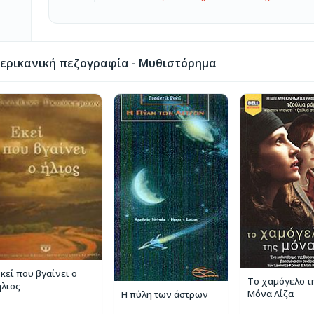
ερικανική πεζογραφία - Μυθιστόρημα
Εκεί που βγαίνει ο
Το χαμόγελο τ
ήλιος
Μόνα Λίζα
Η πύλη των άστρων