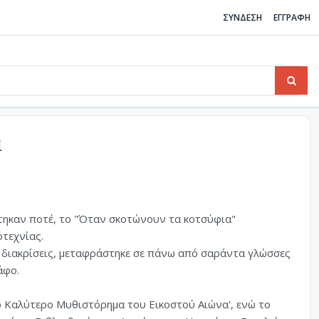
ΣΥΝΔΕΣΗ
ΕΓΓΡΑΦΗ
α
ηκαν ποτέ, το "Όταν σκοτώνουν τα κοτσύφια"
οτεχνίας.
ς διακρίσεις, μεταφράστηκε σε πάνω από σαράντα γλώσσες
άφο.
'Το Καλύτερο Μυθιστόρημα του Εικοστού Αιώνα', ενώ το