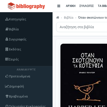
ΑΡΧΙΚΗ
ΣΥΛΛΟΓΕΣ
ΤΑ ΒΙ
Βιβλία
Όταν σκοτώνουν τ
Κατηγορίες
Βιβλία
Συγγραφείς
Εκδότες
Σειρές
ΑΝΑΚΑΛΎΨΤΕ
Προτεινόμενα
Δημοφιλή
Βραβευμένα
Τελευταίες Κυκλοφορίες