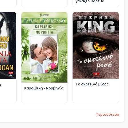
γαλάζιο φόρεμα
Το σκοτεινό μίσος
α
Καραϊβική - Νορβηγία
Περισσότερα