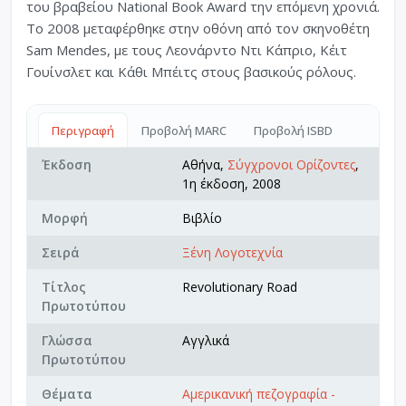
του βραβείου National Book Award την επόμενη χρονιά.
Το 2008 μεταφέρθηκε στην οθόνη από τον σκηνοθέτη
Sam Mendes, με τους Λεονάρντο Ντι Κάπριο, Κέιτ
Γουίνσλετ και Κάθι Μπέιτς στους βασικούς ρόλους.
Περιγραφή
Προβολή MARC
Προβολή ISBD
Έκδοση
Αθήνα,
Σύγχρονοι Ορίζοντες
,
1η έκδοση, 2008
Μορφή
Βιβλίο
Σειρά
Ξένη Λογοτεχνία
Τίτλος
Revolutionary Road
Πρωτοτύπου
Γλώσσα
Αγγλικά
Πρωτοτύπου
Θέματα
Αμερικανική πεζογραφία -