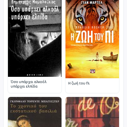
Όσο υπάρχει αλκοόλ
Η ζωή του Πι
υπάρχει ελπίδα