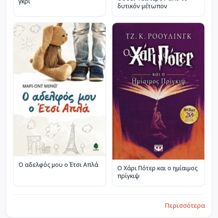
γκρι
δυτικόν μέτωπον
Ο αδελφός μου ο Έτσι Απλά
Ο Χάρι Πότερ και ο ημίαιμος
πρίγκιψ
Περισσότερα