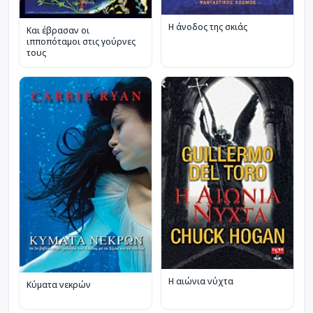
Η άνοδος της σκιάς
Και έβρασαν οι
ιπποπόταμοι στις γούρνες
τους
Η αιώνια νύχτα
Κύματα νεκρών