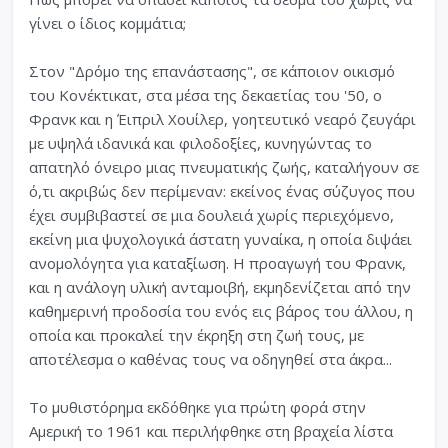
γίνει ο ίδιος κομμάτια;
Στον "Δρόμο της επανάστασης", σε κάποιον οικισμό
του Κονέκτικατ, στα μέσα της δεκαετίας του '50, ο
Φρανκ και η Έιπριλ Χουίλερ, γοητευτικό νεαρό ζευγάρι
με υψηλά ιδανικά και φιλοδοξίες, κυνηγώντας το
απατηλό όνειρο μιας πνευματικής ζωής, καταλήγουν σε
ό,τι ακριβώς δεν περίμεναν: εκείνος ένας σύζυγος που
έχει συμβιβαστεί σε μια δουλειά χωρίς περιεχόμενο,
εκείνη μια ψυχολογικά άστατη γυναίκα, η οποία διψάει
ανομολόγητα για καταξίωση. Η προαγωγή του Φρανκ,
και η ανάλογη υλική ανταμοιβή, εκμηδενίζεται από την
καθημερινή προδοσία του ενός εις βάρος του άλλου, η
οποία και προκαλεί την έκρηξη στη ζωή τους, με
αποτέλεσμα ο καθένας τους να οδηγηθεί στα άκρα...
Το μυθιστόρημα εκδόθηκε για πρώτη φορά στην
Αμερική το 1961 και περιλήφθηκε στη βραχεία λίστα