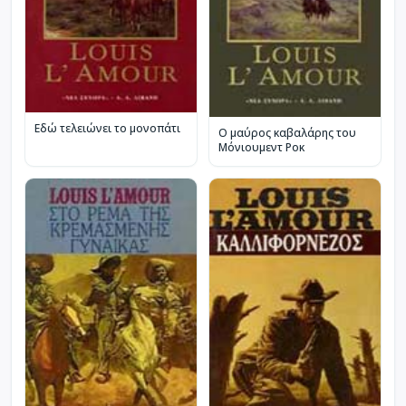
Εδώ τελειώνει το μονοπάτι
Ο μαύρος καβαλάρης του
Μόνιουμεντ Ροκ