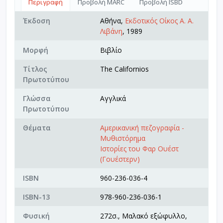
Περιγραφή
Προβολή MARC
Προβολή ISBD
Έκδοση
Αθήνα,
Εκδοτικός Οίκος Α. Α.
Λιβάνη
, 1989
Μορφή
Βιβλίο
Τίτλος
The Californios
Πρωτοτύπου
Γλώσσα
Αγγλικά
Πρωτοτύπου
Θέματα
Αμερικανική πεζογραφία -
Μυθιστόρημα
Ιστορίες του Φαρ Ουέστ
(Γουέστερν)
ISBN
960-236-036-4
ISBN-13
978-960-236-036-1
Φυσική
272σ., Μαλακό εξώφυλλο,