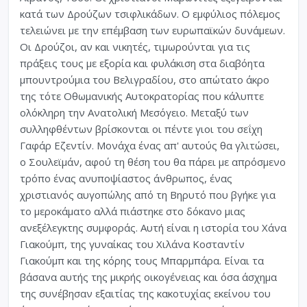
κατά των Δρούζων τσιφλικάδων. Ο εμφύλιος πόλεμος
τελειώνει με την επέμβαση των ευρωπαϊκών δυνάμεων.
Οι Δρούζοι, αν και νικητές, τιμωρούνται για τις
πράξεις τους με εξορία και φυλάκιση στα διαβόητα
μπουντρούμια του Βελιγραδίου, στο απώτατο άκρο
της τότε Οθωμανικής Αυτοκρατορίας που κάλυπτε
ολόκληρη την Ανατολική Μεσόγειο. Μεταξύ των
συλληφθέντων βρίσκονται οι πέντε γιοι του σεΐχη
Γαφάρ Εζεντίν. Μονάχα ένας απ' αυτούς θα γλιτώσει,
ο Σουλεϊμάν, αφού τη θέση του θα πάρει με απρόσμενο
τρόπο ένας ανυποψίαστος άνθρωπος, ένας
χριστιανός αυγοπώλης από τη Βηρυτό που βγήκε για
το μεροκάματο αλλά πιάστηκε στο δόκανο μιας
ανεξέλεγκτης συμφοράς. Αυτή είναι η ιστορία του Χάνα
Γιακούμπ, της γυναίκας του Χιλάνα Κοσταντίν
Γιακούμπ και της κόρης τους Μπαρμπάρα. Είναι τα
βάσανα αυτής της μικρής οικογένειας και όσα άσχημα
της συνέβησαν εξαιτίας της κακοτυχίας εκείνου του