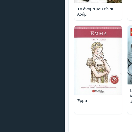
Το όνομά μου είναι
Αράμ
L
M
Έμμα