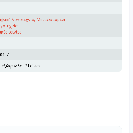
φηβική λογοτεχνία, Μεταφρασμένη
ογοτεχνία
κές ταινίες
01-7
ό εξώφυλλο, 21x14εκ.