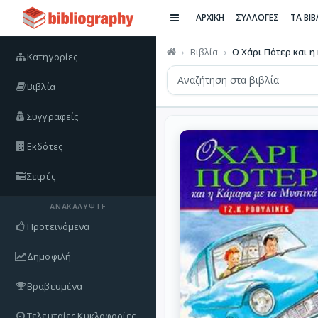
ΑΡΧΙΚΗ
ΣΥΛΛΟΓΕΣ
ΤΑ ΒΙ
Βιβλία
Ο Χάρι Πότερ και η 
Κατηγορίες
Βιβλία
Συγγραφείς
Εκδότες
Σειρές
ΑΝΑΚΑΛΎΨΤΕ
Προτεινόμενα
Δημοφιλή
Βραβευμένα
Τελευταίες Κυκλοφορίες