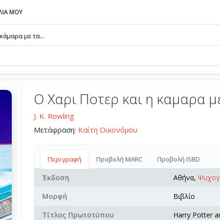
ΒΛΙΑ ΜΟΥ
κάμαρα με τα...
Ο Χαρι Ποτερ και η καμαρα μ
J. K. Rowling
Μετάφραση:
Καίτη Οικονόμου
Περιγραφή
Προβολή MARC
Προβολή ISBD
Έκδοση
Αθήνα,
Ψυχογ
Μορφή
Βιβλίο
Τίτλος Πρωτοτύπου
Harry Potter 