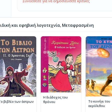
Συνδεθείτε για να δημοσιεύσετε κριτικές
ιδική και εφηβική λογοτεχνία, Μεταφρασμένη
Η διάδοχος του
Το κυνήγι του
Το βιβλίο των άστρων
θρόνου
αερόλιθου