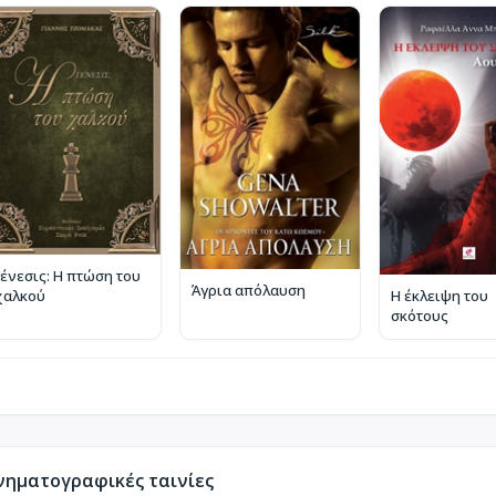
Γένεσις: Η πτώση του
Άγρια απόλαυση
χαλκού
Η έκλειψη του
σκότους
νηματογραφικές ταινίες