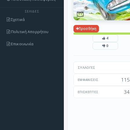
ΣΕΛΊΔΕΣ
Σχετικά
Προσθήκη
Πολιτική Απορρήτου
4
Επικοινωνία
0
ΣΥΛΛΟΓΈΣ
115
ΕΜΦΑΝΊΣΕΙΣ
34
ΕΠΙΣΚΈΠΤΕΣ