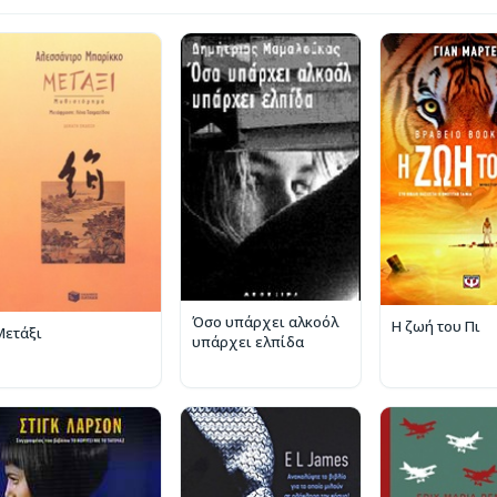
Όσο υπάρχει αλκοόλ
Η ζωή του Πι
Μετάξι
υπάρχει ελπίδα