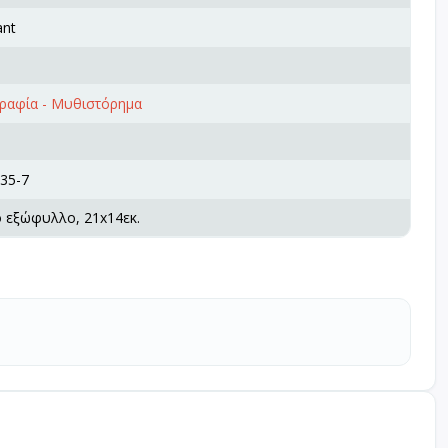
ant
γραφία - Μυθιστόρημα
35-7
ό εξώφυλλο, 21x14εκ.