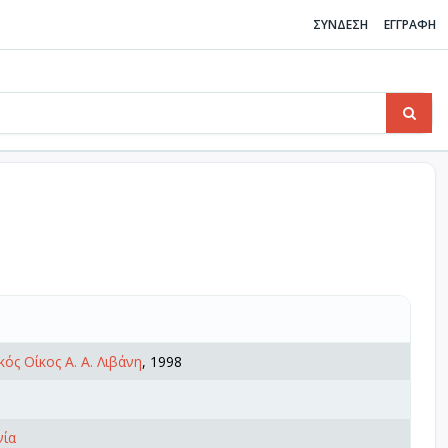
ΣΥΝΔΕΣΗ
ΕΓΓΡΑΦΗ
κός Οίκος Α. Α. Λιβάνη
, 1998
νία