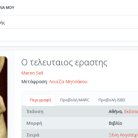
ΒΛΙΑ ΜΟΥ
τής
Ο τελευταιος εραστης
Maren Sell
Μετάφραση:
Λουίζα Μητσάκου
Περιγραφή
Προβολή MARC
Προβολή ISBD
Έκδοση
Αθήνα,
Εκδοτι
Μορφή
Βιβλίο
Σειρά
Ξένη Λογοτεχ