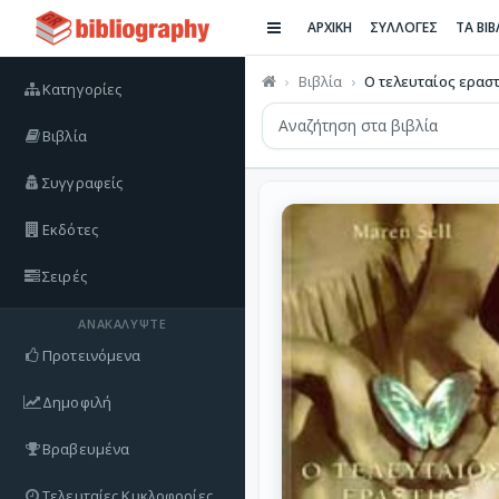
ΑΡΧΙΚΗ
ΣΥΛΛΟΓΕΣ
ΤΑ ΒΙ
Βιβλία
Ο τελευταίος ερασ
Κατηγορίες
Βιβλία
Συγγραφείς
Εκδότες
Σειρές
ΑΝΑΚΑΛΎΨΤΕ
Προτεινόμενα
Δημοφιλή
Βραβευμένα
Τελευταίες Κυκλοφορίες