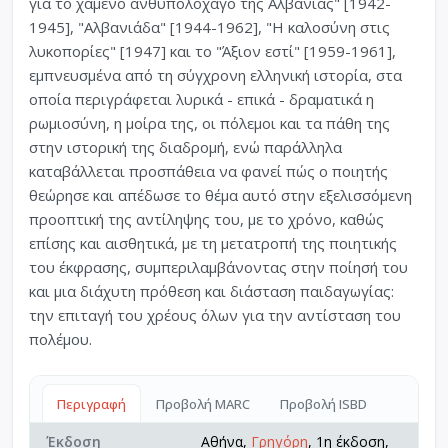
για το χαμένο ανθυπολοχαγό της Αλβανίας" [1942-
1945], "Αλβανιάδα" [1944-1962], "Η καλοσύνη στις
λυκοπορίες" [1947] και το "Άξιον εστί" [1959-1961],
εμπνευσμένα από τη σύγχρονη ελληνική ιστορία, στα
οποία περιγράφεται λυρικά - επικά - δραματικά η
ρωμιοσύνη, η μοίρα της, οι πόλεμοι και τα πάθη της
στην ιστορική της διαδρομή, ενώ παράλληλα
καταβάλλεται προσπάθεια να φανεί πώς ο ποιητής
θεώρησε και απέδωσε το θέμα αυτό στην εξελισσόμενη
προοπτική της αντίληψης του, με το χρόνο, καθώς
επίσης και αισθητικά, με τη μετατροπή της ποιητικής
του έκφρασης, συμπεριλαμβάνοντας στην ποίησή του
και μια διάχυτη πρόθεση και διάσταση παιδαγωγίας:
την επιταγή του χρέους όλων για την αντίσταση του
πολέμου.
Περιγραφή
Προβολή MARC
Προβολή ISBD
Έκδοση
Αθήνα,
Γρηγόρη
, 1η έκδοση,